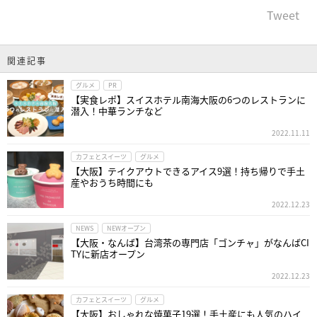
Tweet
関連記事
グルメ
PR
【実食レポ】スイスホテル南海大阪の6つのレストランに
潜入！中華ランチなど
2022.11.11
カフェとスイーツ
グルメ
【大阪】テイクアウトできるアイス9選！持ち帰りで手土
産やおうち時間にも
2022.12.23
NEWS
NEWオープン
【大阪・なんば】台湾茶の専門店「ゴンチャ」がなんばCI
TYに新店オープン
2022.12.23
カフェとスイーツ
グルメ
【大阪】おしゃれな焼菓子19選！手土産にも人気のハイ