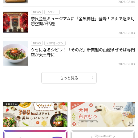
2026.08.04
NEWS
イベント
奈良金魚ミュージアムに「金魚神社」登場！お面で巡る幻
想空間が話題
2026.08.03
NEWS
NEWオープン
クセになるシビレ！「そのだ」新業態の山椒まぜそば専門
店が天王寺に
2026.08.03
もっと見る