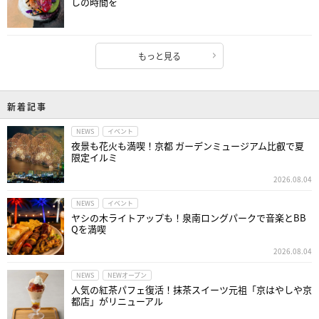
しの時間を
もっと見る
新着記事
NEWS
イベント
夜景も花火も満喫！京都 ガーデンミュージアム比叡で夏
限定イルミ
2026.08.04
NEWS
イベント
ヤシの木ライトアップも！泉南ロングパークで音楽とBB
Qを満喫
2026.08.04
NEWS
NEWオープン
人気の紅茶パフェ復活！抹茶スイーツ元祖「京はやしや京
都店」がリニューアル