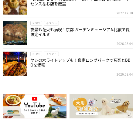
センスなお店を厳選
2022.12.10
NEWS
イベント
夜景も花火も満喫！京都 ガーデンミュージアム比叡で夏
限定イルミ
2026.08.04
NEWS
イベント
ヤシの木ライトアップも！泉南ロングパークで音楽とBB
Qを満喫
2026.08.04