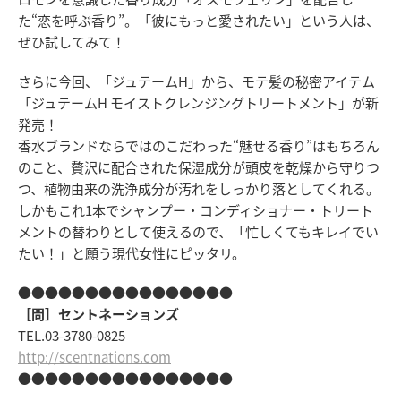
た“恋を呼ぶ香り”。「彼にもっと愛されたい」という人は、
ぜひ試してみて！
さらに今回、「ジュテームH」から、モテ髪の秘密アイテム
「ジュテームH モイストクレンジングトリートメント」が新
発売！
香水ブランドならではのこだわった“魅せる香り”はもちろん
のこと、贅沢に配合された保湿成分が頭皮を乾燥から守りつ
つ、植物由来の洗浄成分が汚れをしっかり落としてくれる。
しかもこれ1本でシャンプー・コンディショナー・トリート
メントの替わりとして使えるので、「忙しくてもキレイでい
たい！」と願う現代女性にピッタリ。
●●●●●●●●●●●●●●●●
［問］セントネーションズ
TEL.03-3780-0825
http://scentnations.com
●●●●●●●●●●●●●●●●