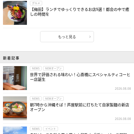
グルメ
【梅田】ランチでゆっくりできるお店9選！都会の中で癒
しの時間を
もっと見る
新着記事
NEWS
NEWオープン
世界で評価される味わい！心斎橋にスペシャルティコーヒ
ー店誕生
2026.08.08
NEWS
NEWオープン
朝7時から沖縄そば！芦屋駅前に打ちたて自家製麺の新店
オープン
2026.08.08
NEWS
イベント