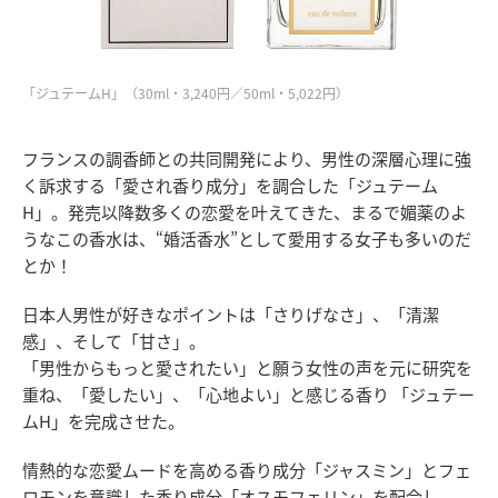
「ジュテームH」（30ml・3,240円／50ml・5,022円）
フランスの調香師との共同開発により、男性の深層心理に強
く訴求する「愛され香り成分」を調合した「ジュテーム
H」。発売以降数多くの恋愛を叶えてきた、まるで媚薬のよ
うなこの香水は、“婚活香水”として愛用する女子も多いのだ
とか！
日本人男性が好きなポイントは「さりげなさ」、「清潔
感」、そして「甘さ」。
「男性からもっと愛されたい」と願う女性の声を元に研究を
重ね、「愛したい」、「心地よい」と感じる香り 「ジュテー
ムH」を完成させた。
情熱的な恋愛ムードを高める香り成分「ジャスミン」とフェ
ロモンを意識した香り成分「オスモフェリン」を配合し