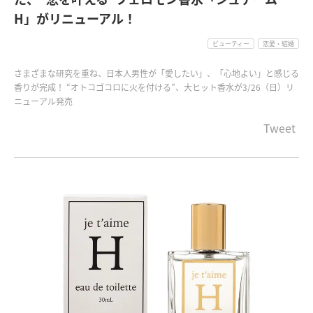
H」がリニューアル！
ビューティー
恋愛・結婚
さまざまな研究を重ね、日本人男性が「愛したい」、「心地よい」と感じる
香りが完成！ “オトコゴコロに火を付ける”、大ヒット香水が3/26（日）リ
ニューアル発売
Tweet