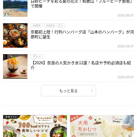
白砂ビーチを彩る夏の花火！和歌山「ブルービーチ那智」
で開催
2026.08.07
NEWS
NEWオープン
京都初上陸！行列ハンバーグ店「山本のハンバーグ」が河
原町に誕生
2026.08.07
グルメ
【2026】奈良の人気かき氷12選！名店や予約必須店も紹
介
2026.08.07
もっと見る