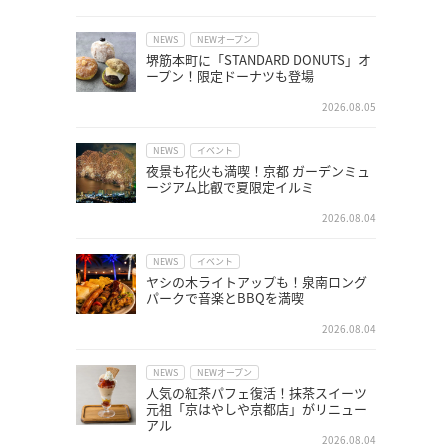
NEWS
NEWオープン
堺筋本町に「STANDARD DONUTS」オ
ープン！限定ドーナツも登場
2026.08.05
NEWS
イベント
夜景も花火も満喫！京都 ガーデンミュ
ージアム比叡で夏限定イルミ
2026.08.04
NEWS
イベント
ヤシの木ライトアップも！泉南ロング
パークで音楽とBBQを満喫
2026.08.04
NEWS
NEWオープン
人気の紅茶パフェ復活！抹茶スイーツ
元祖「京はやしや京都店」がリニュー
アル
2026.08.04