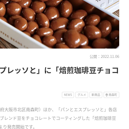
公開：2022.11.06
プレッソと」に「焙煎珈琲豆チョコ
NEWS
グルメ
新商品
南森町
府大阪市北区南森町）ほか、「パンとエスプレッソと」各店
ブレンド豆をチョコレートでコーティングした「焙煎珈琲豆
）より発売開始です。