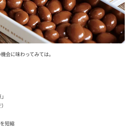
の機会に味わってみては。
点」
P
）
時間を短縮