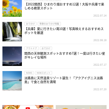
【2022関西】ひまわり畑おすすめ12選！大阪や兵庫で楽
しめる絶景スポット
2022.07.14
おでかけ
季節のおでかけ特集
【兵庫】夏に行きたい滝10選！写真映えするおすすめス
ポットを厳選
2022.08.18
アウトドア
おでかけ
関西の天体観測スポットおすすめ7選！一度は行きたい星
がキレイな場所
2022.07.17
NEWS
NEWスポット
淡路島に天然温泉リゾート誕生！「アクアイグニス淡路
島」で食と自然を満喫
2022.07.20