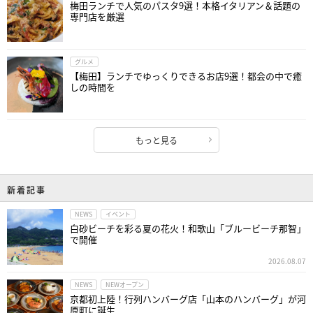
梅田ランチで人気のパスタ9選！本格イタリアン＆話題の
専門店を厳選
グルメ
【梅田】ランチでゆっくりできるお店9選！都会の中で癒
しの時間を
もっと見る
新着記事
NEWS
イベント
白砂ビーチを彩る夏の花火！和歌山「ブルービーチ那智」
で開催
2026.08.07
NEWS
NEWオープン
京都初上陸！行列ハンバーグ店「山本のハンバーグ」が河
原町に誕生