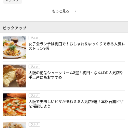
もっと見る
ピックアップ
グルメ
女子会ランチは梅田で！おしゃれ＆ゆっくりできる人気レ
ストラン9選
グルメ
大阪の絶品シュークリーム8選！梅田・なんばの人気店や
手土産にもおすすめ
グルメ
大阪で美味しいピザが味わえる人気店9選！本格石窯ピザ
を堪能しよう
グルメ