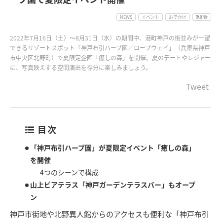
NEWS
イベント
おでかけ
北野
2022年7月16日（土）～8月31日（水）の期間中、港町神戸の街並みが一望
できるリゾートスポット「神戸布引ハーブ園／ロープウェイ」（兵庫県神戸
市中央区北野町）で夏限定企画「癒しの森」を開催。夏のデートやレジャー
に、写真映えする空間演出を存分に楽しみましょう。
Tweet
目次
「神戸布引ハーブ園」が夏限定イベント「癒しの森」
を開催
4つのシーンで構成
山上ビアテラス「神戸ガーデンテラスバー」もオープ
ン
神戸市街地や北野異人館からのアクセスも便利な「神戸布引