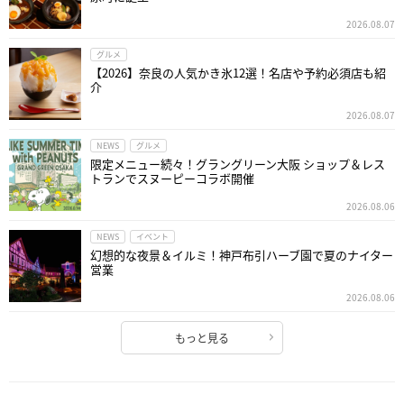
2026.08.07
グルメ
【2026】奈良の人気かき氷12選！名店や予約必須店も紹
介
2026.08.07
NEWS
グルメ
限定メニュー続々！グラングリーン大阪 ショップ＆レス
トランでスヌーピーコラボ開催
2026.08.06
NEWS
イベント
幻想的な夜景＆イルミ！神戸布引ハーブ園で夏のナイター
営業
2026.08.06
もっと見る