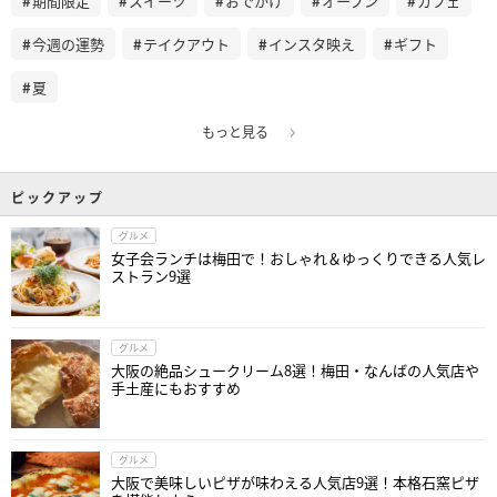
期間限定
スイーツ
おでかけ
オープン
カフェ
今週の運勢
テイクアウト
インスタ映え
ギフト
夏
もっと見る
ピックアップ
グルメ
女子会ランチは梅田で！おしゃれ＆ゆっくりできる人気レ
ストラン9選
グルメ
大阪の絶品シュークリーム8選！梅田・なんばの人気店や
手土産にもおすすめ
グルメ
大阪で美味しいピザが味わえる人気店9選！本格石窯ピザ