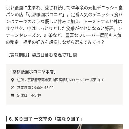
京都祇園に生まれ、愛され続けて30年余の元祖デニッシュ食
パンの店「京都祇園ボロニヤ」。定番人気のデニッシュ食パ
ンはケーキのような優しい甘みに加え、トーストすると外は
サクサク、中はしっとりとした食感がクセになると好評。シ
ナモンやレーズン、紅茶など、豊富なフレーバー展開も人気
の秘密。相手の好みを想像しながら選んでみては？
【賞味期限】製造日含む常温で7日間
「京都祇園ボロニヤ本店」
住所：京都府京都市東山区高畑町609 サンコーポ東山1F
営業時間：9:00～18:00
定休日：不定休
6. 炙り団子 十文堂の「鈴なり団子」