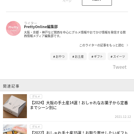
ライター
PrettyOnline編集部
大阪・京都・神戸など関西を中心にグルメ情報やおでかけ情報を発信する関
西情報メディア編集部です。
このライターの記事をもっと読む
おやつ
お土産
ギフト
スイーツ
Tweet
関連記事
グルメ
【2024】大阪の手土産14選！おしゃれなお菓子から定番
までシーン別に
2021.12.12
グルメ
【2022】おしゃれ手土産35選！お取り寄せしたいギフト