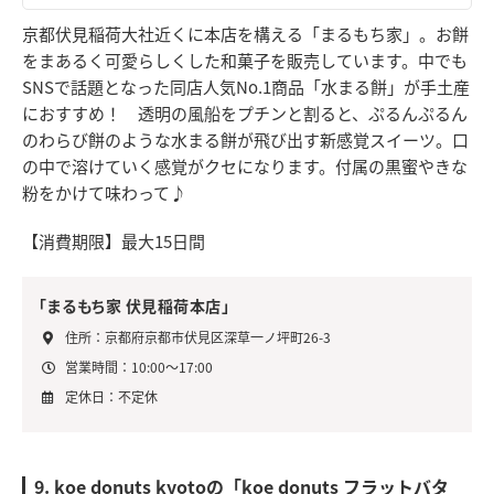
京都伏見稲荷大社近くに本店を構える「まるもち家」。お餅
をまあるく可愛らしくした和菓子を販売しています。中でも
SNSで話題となった同店人気No.1商品「水まる餅」が手土産
におすすめ！ 透明の風船をプチンと割ると、ぷるんぷるん
のわらび餅のような水まる餅が飛び出す新感覚スイーツ。口
の中で溶けていく感覚がクセになります。付属の黒蜜やきな
粉をかけて味わって♪
【消費期限】最大15日間
「まるもち家 伏見稲荷本店」
住所：京都府京都市伏見区深草一ノ坪町26-3
営業時間：10:00〜17:00
定休日：不定休
9. koe donuts kyotoの「koe donuts フラットバタ