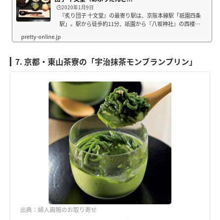
🕒️2020年1月9日
『炙り団子 十文堂』の最寄り駅は、京阪本線駅「祇園四条
駅」。駅から徒歩約11分、祇園から『八坂神社』の西楼門
を通り過ぎ、『清水寺』へ向かう途中にお店があります。
かわいらしい暖簾を発見してテンションアップ！ お店の
横の通りは八坂の塔へ続く道。お土産屋さ...
7. 京都・東山茶寮の「宇治抹茶モンブランプリン」
出典：婦人画報のお取り寄せ