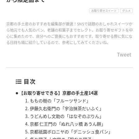
お取り寄せスイーツ
グルメ
京都の手土産のおすすめを編集部が厳選！SNSで話題のおしゃれスイーツか
ら地元でも人気のパン、老舗の和菓子までセレクト。お取り寄せギフトを中
心に集めたので、自分へのご褒美にもおすすめです。取り寄せる際に気にな
る日持ち順に紹介しているので、参考にしてみてくださいね。
Tweet
目次
【お取り寄せできる】京都の手土産14選
1. ももの樹の「フルーツサンド」
2. 伊藤久右衛門の「宇治抹茶だいふく」
3. うどんめし文助の「はなぞのぷりん」
4. 京都 仁王門の「ぬれ八ッ橋 あうん餅」
5. 京都祇園ボロニヤの「デニッシュ食パン」