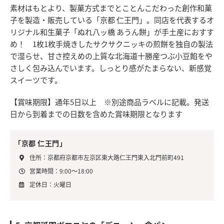
素材はもとより、製菓方式までとことんこだわった創作和菓
子を製造・販売している「京都 仁王門」。同店を代表するオ
リジナル和生菓子「ぬれ八ッ橋 あうん餅」が手土産におすす
め！ 1枚1枚手焼きしたサクサクニッキの煎餅を独自の製法
で湿らせ、甘さ控えめの上質な北海道十勝産つぶ小豆餡をや
さしく包み込んでいます。しっとり感がたまらない、新感覚
スイーツです。
【賞味期限】通年5日以上 ※別途商品ラベルに記載。発送
日から到着までの日数を含めた賞味期限となります
「京都 仁王門」
住所：京都府京都市左京区東大路仁王門東入北門前町491
営業時間：9:00～18:00
定休日：火曜日