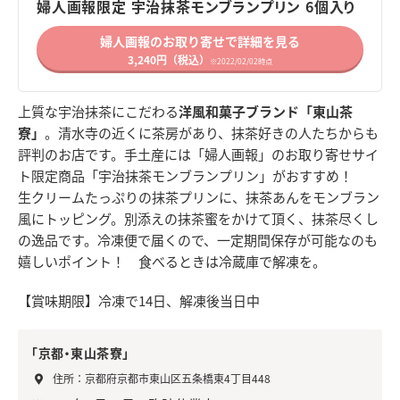
婦人画報限定 宇治抹茶モンブランプリン 6個入り
婦人画報のお取り寄せで詳細を見る
3,240円（税込）
※2022/02/02時点
上質な宇治抹茶にこだわる
洋風和菓子ブランド「東山茶
寮」
。清水寺の近くに茶房があり、抹茶好きの人たちからも
評判のお店です。手土産には「婦人画報」のお取り寄せサイ
ト限定商品「宇治抹茶モンブランプリン」がおすすめ！
生クリームたっぷりの抹茶プリンに、抹茶あんをモンブラン
風にトッピング。別添えの抹茶蜜をかけて頂く、抹茶尽くし
の逸品です。冷凍便で届くので、一定期間保存が可能なのも
嬉しいポイント！ 食べるときは冷蔵庫で解凍を。
【賞味期限】冷凍で14日、解凍後当日中
「京都・東山茶寮」
住所：京都府京都市東山区五条橋東4丁目448