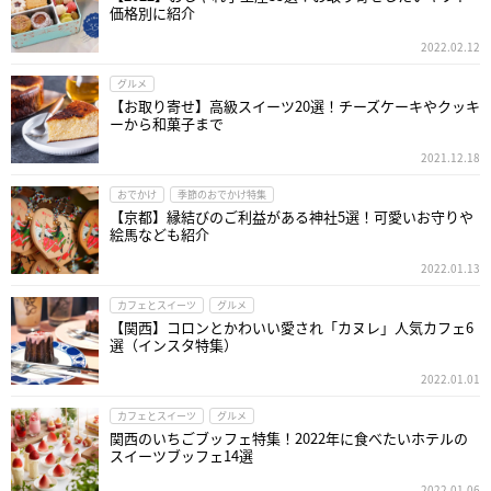
価格別に紹介
2022.02.12
グルメ
【お取り寄せ】高級スイーツ20選！チーズケーキやクッキ
ーから和菓子まで
2021.12.18
おでかけ
季節のおでかけ特集
【京都】縁結びのご利益がある神社5選！可愛いお守りや
絵馬なども紹介
2022.01.13
カフェとスイーツ
グルメ
【関西】コロンとかわいい愛され「カヌレ」人気カフェ6
選（インスタ特集）
2022.01.01
カフェとスイーツ
グルメ
関西のいちごブッフェ特集！2022年に食べたいホテルの
スイーツブッフェ14選
2022.01.06