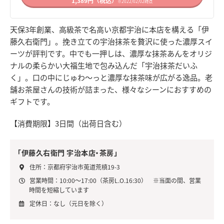
1,389円（税込）
※2022/02/02時点
天保3年創業、高級茶で名高い京都宇治に本店を構える「伊
藤久右衛門」。挽き立ての宇治抹茶を贅沢に使った濃厚スイ
ーツが評判です。中でも一押しは、濃厚な抹茶あんをオリジ
ナルの柔らかい大福生地で包み込んだ「宇治抹茶だいふ
く」。口の中にじゅわ～っと濃厚な抹茶味が広がる逸品。老
舗お茶屋さんの技術が詰まった、様々なシーンにおすすめの
ギフトです。
【消費期限】3日間（出荷日含む）
「伊藤久右衛門 宇治本店・茶房」
住所：京都府宇治市莵道荒槙19-3
営業時間：10:00～17:00（茶房L.O.16:30） ※当面の間、営業
時間を短縮しています
定休日：なし（元日を除く）