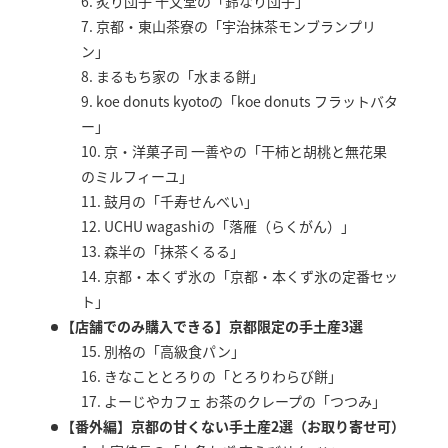
6. 炙り団子 十文堂の「鈴なり団子」
7. 京都・東山茶寮の「宇治抹茶モンブランプリ
ン」
8. まるもち家の「水まる餅」
9. koe donuts kyotoの「koe donuts フラットバタ
ー」
10. 京・洋菓子司 一善やの「干柿と胡桃と無花果
のミルフィーユ」
11. 鼓月の「千寿せんべい」
12. UCHU wagashiの「落雁（らくがん）」
13. 森半の「抹茶くるる」
14. 京都・本くず氷の「京都・本くず氷の定番セッ
ト」
【店舗でのみ購入できる】京都限定の手土産3選
15. 別格の「高級食パン」
16. きなこととろりの「とろりわらび餅」
17. よーじやカフェ お茶のクレープの「つつみ」
【番外編】京都の甘くない手土産2選（お取り寄せ可）