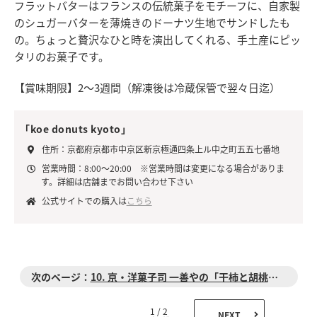
フラットバターはフランスの伝統菓子をモチーフに、自家製
のシュガーバターを薄焼きのドーナツ生地でサンドしたも
の。ちょっと贅沢なひと時を演出してくれる、手土産にピッ
タリのお菓子です。
【賞味期限】2～3週間（解凍後は冷蔵保管で翌々日迄）
「koe donuts kyoto」
住所：京都府京都市中京区新京極通四条上ル中之町五五七番地
営業時間：8:00～20:00 ※営業時間は変更になる場合がありま
す。詳細は店舗までお問い合わせ下さい
公式サイトでの購入は
こちら
10. 京・洋菓子司 一善やの「干柿と胡桃と無花果のミルフィーユ」
1 / 2
NEXT