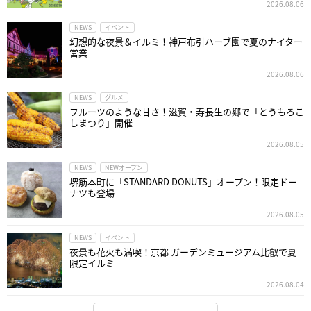
2026.08.06
NEWS
イベント
幻想的な夜景＆イルミ！神戸布引ハーブ園で夏のナイター
営業
2026.08.06
NEWS
グルメ
フルーツのような甘さ！滋賀・寿長生の郷で「とうもろこ
しまつり」開催
2026.08.05
NEWS
NEWオープン
堺筋本町に「STANDARD DONUTS」オープン！限定ドー
ナツも登場
2026.08.05
NEWS
イベント
夜景も花火も満喫！京都 ガーデンミュージアム比叡で夏
限定イルミ
2026.08.04