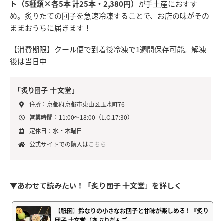
ト（5種類×各5本 計25本・2,380円）
が手土産におすす
め。炙りたての団子を急速冷凍することで、お店の味がその
ままおうちに届きます！
【消費期限】クール便で到着後冷凍で1週間保存可能。解凍
後は当日中
「炙り団子 十文堂」
住所：京都府京都市東山区玉水町76
営業時間：11:00～18:00（L.O.17:30）
定休日：水・木曜日
公式サイトでの購入は
こちら
▼あわせて読みたい！「炙り団子 十文堂」を詳しく
【祇園】鈴なりの小さなお団子と甘味が楽しめる！『炙り
団子 十文堂（あぶりだんご...