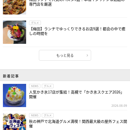
専門店を厳選
グルメ
【梅田】ランチでゆっくりできるお店9選！都会の中で癒
しの時間を
もっと見る
新着記事
NEWS
グルメ
人気かき氷17店が集結！高槻で「かき氷スクエア2026」
開催
2026.08.09
NEWS
グルメ
秋の神戸で北海道グルメ満喫！関西最大級の屋外フェス開
催