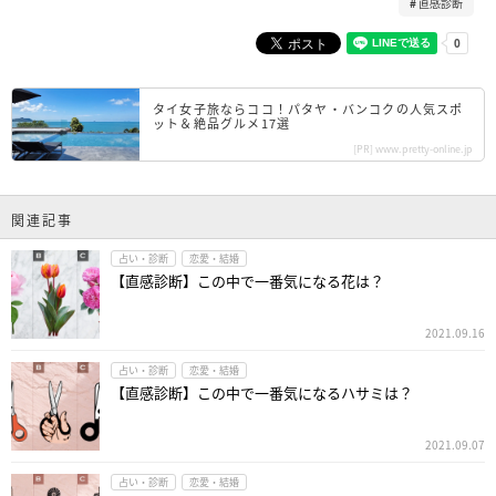
直感診断
タイ女子旅ならココ！パタヤ・バンコクの人気スポ
ット＆絶品グルメ17選
[PR] www.pretty-online.jp
関連記事
占い・診断
恋愛・結婚
【直感診断】この中で一番気になる花は？
2021.09.16
占い・診断
恋愛・結婚
【直感診断】この中で一番気になるハサミは？
2021.09.07
占い・診断
恋愛・結婚