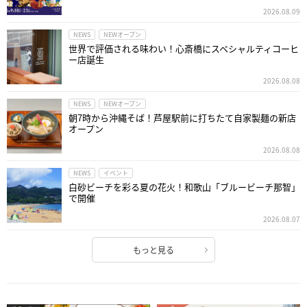
2026.08.09
NEWS
NEWオープン
世界で評価される味わい！心斎橋にスペシャルティコーヒ
ー店誕生
2026.08.08
NEWS
NEWオープン
朝7時から沖縄そば！芦屋駅前に打ちたて自家製麺の新店
オープン
2026.08.08
NEWS
イベント
白砂ビーチを彩る夏の花火！和歌山「ブルービーチ那智」
で開催
2026.08.07
もっと見る