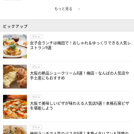
もっと見る
ピックアップ
グルメ
女子会ランチは梅田で！おしゃれ＆ゆっくりできる人気レ
ストラン9選
グルメ
大阪の絶品シュークリーム8選！梅田・なんばの人気店や
手土産にもおすすめ
グルメ
大阪で美味しいピザが味わえる人気店9選！本格石窯ピザ
を堪能しよう
グルメ
梅田ランチで人気のパスタ9選！本格イタリアン＆話題の