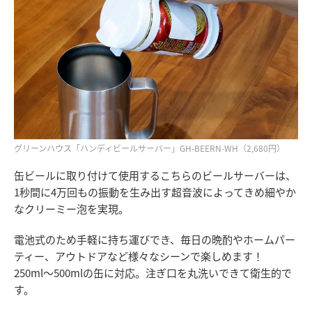
グリーンハウス「ハンディビールサーバー」GH-BEERN-WH（2,680円）
缶ビールに取り付けて使用するこちらのビールサーバーは、
1秒間に4万回もの振動を生み出す超音波によってきめ細やか
なクリーミー泡を実現。
電池式のため手軽に持ち運びでき、毎日の晩酌やホームパー
ティー、アウトドアなど様々なシーンで楽しめます！
250ml～500mlの缶に対応。注ぎ口を丸洗いできて衛生的で
す。