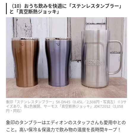
（10）おうち飲みを快適に「ステンレスタンブラー」
と「真空断熱ジョッキ」
象印「ステンレスタンブラー」SX-DN45（0.45L／2,508円・写真左）※3サ
イズあり。各2色展開、サーモス「真空断熱ジョッキ」JDK720S2（3,058
円・同右）
象印のタンブラーはエディオンのスタッフさんも愛用中との
こと。高い保冷＆保温力で飲み物の温度を長時間キープ！