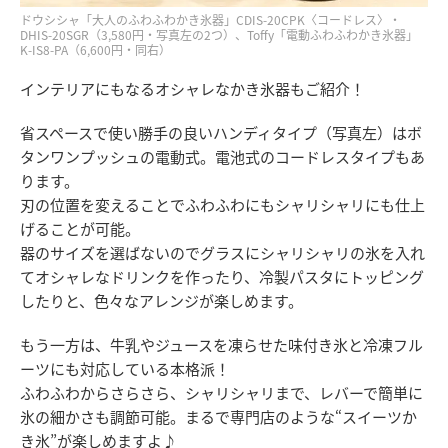
ドウシシャ「大人のふわふわかき氷器」CDIS-20CPK〈コードレス〉・
DHIS-20SGR（3,580円・写真左の2つ）、Toffy「電動ふわふわかき氷器」
K-IS8-PA（6,600円・同右）
インテリアにもなるオシャレなかき氷器もご紹介！
省スペースで使い勝手の良いハンディタイプ（写真左）はボ
タンワンプッシュの電動式。電池式のコードレスタイプもあ
ります。
刃の位置を変えることでふわふわにもシャリシャリにも仕上
げることが可能。
器のサイズを選ばないのでグラスにシャリシャリの氷を入れ
てオシャレなドリンクを作ったり、冷製パスタにトッピング
したりと、色々なアレンジが楽しめます。
もう一方は、牛乳やジュースを凍らせた味付き氷と冷凍フル
ーツにも対応している本格派！
ふわふわからさらさら、シャリシャリまで、レバーで簡単に
氷の細かさも調節可能。まるで専門店のような“スイーツか
き氷”が楽しめますよ♪