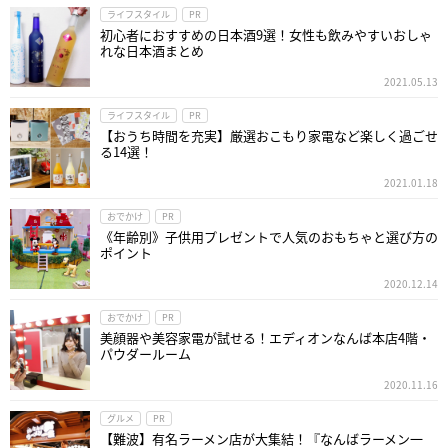
ライフスタイル
PR
初心者におすすめの日本酒9選！女性も飲みやすいおしゃ
れな日本酒まとめ
2021.05.13
ライフスタイル
PR
【おうち時間を充実】厳選おこもり家電など楽しく過ごせ
る14選！
2021.01.18
おでかけ
PR
《年齢別》子供用プレゼントで人気のおもちゃと選び方の
ポイント
2020.12.14
おでかけ
PR
美顔器や美容家電が試せる！エディオンなんば本店4階・
パウダールーム
2020.11.16
グルメ
PR
【難波】有名ラーメン店が大集結！『なんばラーメン一