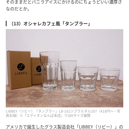
そのままだとバニラアイスにかけるのにちょうどいい濃厚さ
なのだとか。
（13）オシャレカフェ風「タンブラー」
LIBBEY（リビー）「タンブラー」LB-102ジブラルタル207（418円～・写
真右端）※「エディオンなんば本店」では6サイズ展開
アメリカで誕生したグラス製造会社「LIBBEY（リビー）」の