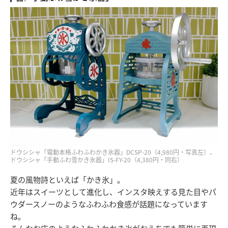
ドウシシャ「電動本格ふわふわかき氷器」DCSP-20（4,980円・写真左）、
ドウシシャ「手動ふわ雪かき氷器」IS-FY-20（4,380円・同右）
夏の風物詩といえば「かき氷」。
近年はスイーツとして進化し、インスタ映えする見た目やパ
ウダースノーのようなふわふわ食感が話題になっています
ね。