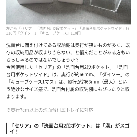
左から「セリア」「洗面台用2段ポケット」「洗面台用ポケットワイド」各
110円「ダイソー」「キューブケース」110円
洗面台に備え付けてある収納棚は奥行が狭いものが多く、既
存の収納用品が収まりきらない、と悩んだことがある方もい
らっしゃるのではないでしょうか？
今回使用した「セリア」の「洗面台用2段ポケット」「洗面
台用ポケットワイド」は、奥行が約66mm、「ダイソー」の
「キューブケース1マス」は、奥行が約63mm（最大）とい
う絶妙なサイズ感で、洗面台付属の収納棚にもぴったりと収
まります。
※奥行7cm以上の洗面台付属トレイに対応
「セリア」の「洗面台用2段ポケット」は「溝」がスゴ
イ！