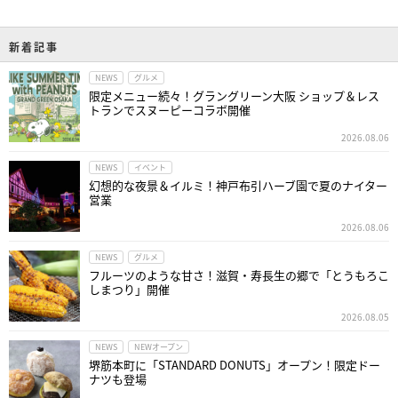
新着記事
NEWS
グルメ
限定メニュー続々！グラングリーン大阪 ショップ＆レス
トランでスヌーピーコラボ開催
2026.08.06
NEWS
イベント
幻想的な夜景＆イルミ！神戸布引ハーブ園で夏のナイター
営業
2026.08.06
NEWS
グルメ
フルーツのような甘さ！滋賀・寿長生の郷で「とうもろこ
しまつり」開催
2026.08.05
NEWS
NEWオープン
堺筋本町に「STANDARD DONUTS」オープン！限定ドー
ナツも登場