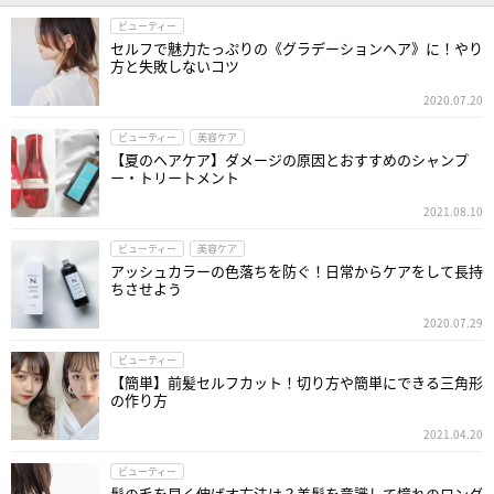
ビューティー
セルフで魅力たっぷりの《グラデーションヘア》に！やり
方と失敗しないコツ
2020.07.20
ビューティー
美容ケア
【夏のヘアケア】ダメージの原因とおすすめのシャンプ
ー・トリートメント
2021.08.10
ビューティー
美容ケア
アッシュカラーの色落ちを防ぐ！日常からケアをして長持
ちさせよう
2020.07.29
ビューティー
【簡単】前髪セルフカット！切り方や簡単にできる三角形
の作り方
2021.04.20
ビューティー
髪の毛を早く伸ばす方法は？美髪を意識して憧れのロング