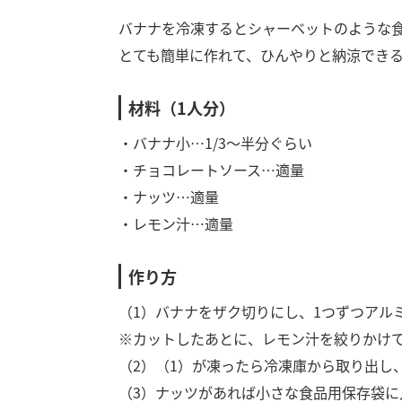
バナナを冷凍するとシャーベットのような
とても簡単に作れて、ひんやりと納涼できる
材料（1人分）
・バナナ小…1/3～半分ぐらい
・チョコレートソース…適量
・ナッツ…適量
・レモン汁…適量
作り方
（1）バナナをザク切りにし、1つずつアル
※カットしたあとに、レモン汁を絞りかけ
（2）（1）が凍ったら冷凍庫から取り出し
（3）ナッツがあれば小さな食品用保存袋に