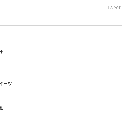
Tweet
け
イーツ
風