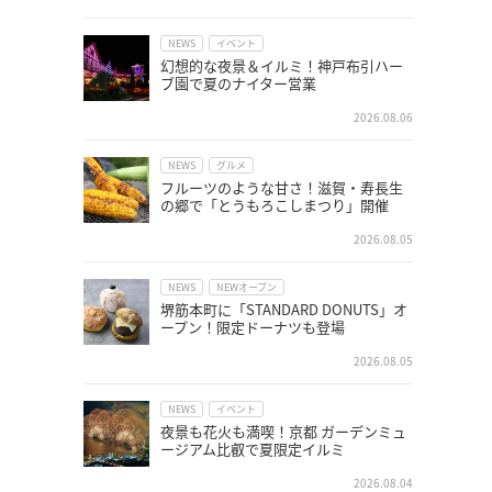
NEWS
イベント
幻想的な夜景＆イルミ！神戸布引ハー
ブ園で夏のナイター営業
2026.08.06
NEWS
グルメ
フルーツのような甘さ！滋賀・寿長生
の郷で「とうもろこしまつり」開催
2026.08.05
NEWS
NEWオープン
堺筋本町に「STANDARD DONUTS」オ
ープン！限定ドーナツも登場
2026.08.05
NEWS
イベント
夜景も花火も満喫！京都 ガーデンミュ
ージアム比叡で夏限定イルミ
2026.08.04