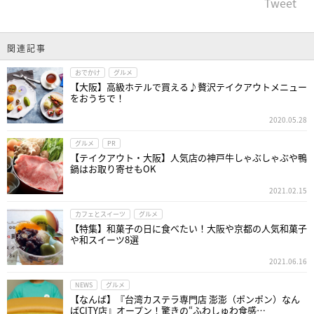
Tweet
関連記事
おでかけ
グルメ
【大阪】高級ホテルで買える♪贅沢テイクアウトメニュー
をおうちで！
2020.05.28
グルメ
PR
【テイクアウト・大阪】人気店の神戸牛しゃぶしゃぶや鴨
鍋はお取り寄せもOK
2021.02.15
カフェとスイーツ
グルメ
【特集】和菓子の日に食べたい！大阪や京都の人気和菓子
や和スイーツ8選
2021.06.16
NEWS
グルメ
【なんば】『台湾カステラ専門店 澎澎（ポンポン）なん
ばCITY店』オープン！驚きの“ふわしゅわ食感…