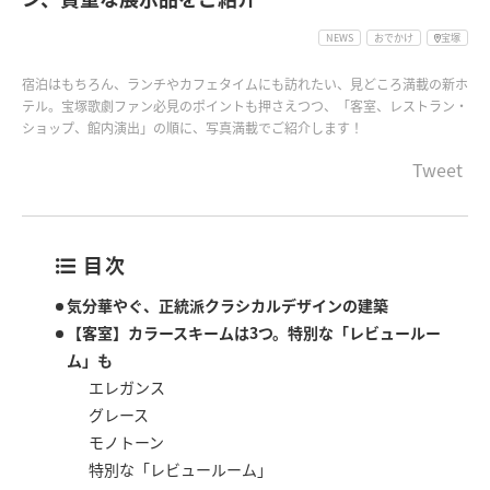
NEWS
おでかけ
宝塚
宿泊はもちろん、ランチやカフェタイムにも訪れたい、見どころ満載の新ホ
テル。宝塚歌劇ファン必見のポイントも押さえつつ、「客室、レストラン・
ショップ、館内演出」の順に、写真満載でご紹介します！
Tweet
目次
気分華やぐ、正統派クラシカルデザインの建築
【客室】カラースキームは3つ。特別な「レビュールー
ム」も
エレガンス
グレース
モノトーン
特別な「レビュールーム」