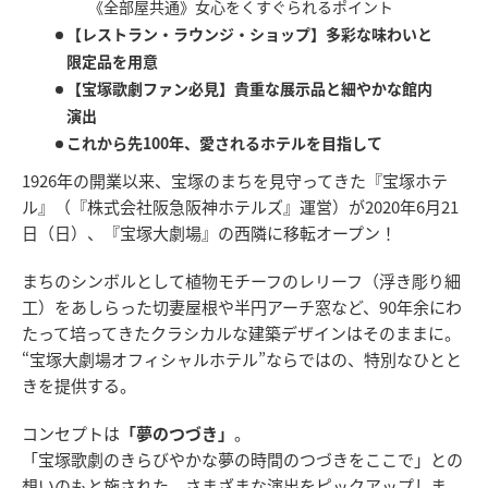
《全部屋共通》女心をくすぐられるポイント
【レストラン・ラウンジ・ショップ】多彩な味わいと
限定品を用意
【宝塚歌劇ファン必見】貴重な展示品と細やかな館内
演出
これから先100年、愛されるホテルを目指して
1926年の開業以来、宝塚のまちを見守ってきた『宝塚ホテ
ル』（『株式会社阪急阪神ホテルズ』運営）が2020年6月21
日（日）、『宝塚大劇場』の西隣に移転オープン！
まちのシンボルとして植物モチーフのレリーフ（浮き彫り細
工）をあしらった切妻屋根や半円アーチ窓など、90年余にわ
たって培ってきたクラシカルな建築デザインはそのままに。
“宝塚大劇場オフィシャルホテル”ならではの、特別なひとと
きを提供する。
コンセプトは
「夢のつづき」
。
「宝塚歌劇のきらびやかな夢の時間のつづきをここで」との
想いのもと施された、さまざまな演出をピックアップしま