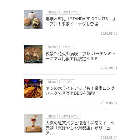
NEWS
NEWオープン
堺筋本町に「STANDARD DONUTS」オ
ープン！限定ドーナツも登場
2026.08.05
NEWS
イベント
夜景も花火も満喫！京都 ガーデンミュ
ージアム比叡で夏限定イルミ
2026.08.04
NEWS
イベント
ヤシの木ライトアップも！泉南ロング
パークで音楽とBBQを満喫
2026.08.04
NEWS
NEWオープン
人気の紅茶パフェ復活！抹茶スイーツ
元祖「京はやしや京都店」がリニュー
アル
2026.08.04