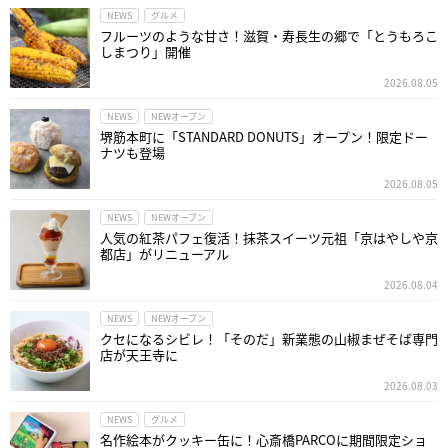
NEWS
グルメ
フルーツのような甘さ！滋賀・寿長生の郷で「とうもろこ
しまつり」開催
2026.08.05
NEWS
NEWオープン
堺筋本町に「STANDARD DONUTS」オープン！限定ドー
ナツも登場
2026.08.05
NEWS
NEWオープン
人気の紅茶パフェ復活！抹茶スイーツ元祖「京はやしや京
都店」がリニューアル
2026.08.04
NEWS
NEWオープン
クセになるシビレ！「そのだ」新業態の山椒まぜそば専門
店が天王寺に
2026.08.03
NEWS
グルメ
名作絵本がクッキー缶に！心斎橋PARCOに期間限定ショ