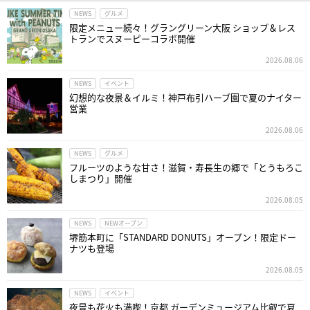
NEWS
グルメ
限定メニュー続々！グラングリーン大阪 ショップ＆レス
トランでスヌーピーコラボ開催
2026.08.06
NEWS
イベント
幻想的な夜景＆イルミ！神戸布引ハーブ園で夏のナイター
営業
2026.08.06
NEWS
グルメ
フルーツのような甘さ！滋賀・寿長生の郷で「とうもろこ
しまつり」開催
2026.08.05
NEWS
NEWオープン
堺筋本町に「STANDARD DONUTS」オープン！限定ドー
ナツも登場
2026.08.05
NEWS
イベント
夜景も花火も満喫！京都 ガーデンミュージアム比叡で夏