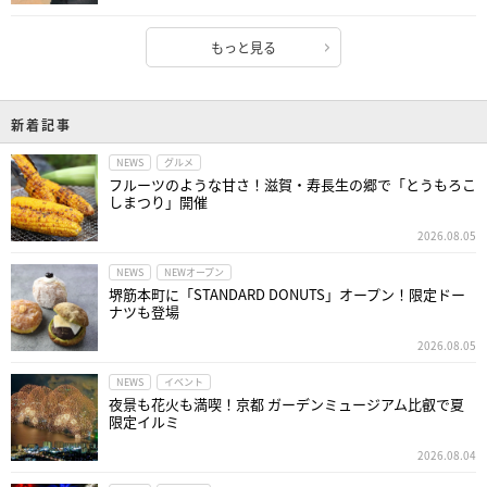
もっと見る
新着記事
NEWS
グルメ
フルーツのような甘さ！滋賀・寿長生の郷で「とうもろこ
しまつり」開催
2026.08.05
NEWS
NEWオープン
堺筋本町に「STANDARD DONUTS」オープン！限定ドー
ナツも登場
2026.08.05
NEWS
イベント
夜景も花火も満喫！京都 ガーデンミュージアム比叡で夏
限定イルミ
2026.08.04