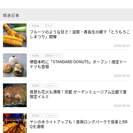
関連記事
NEWS
グルメ
フルーツのような甘さ！滋賀・寿長生の郷で「とうもろこ
しまつり」開催
2026.08.05
NEWS
NEWオープン
堺筋本町に「STANDARD DONUTS」オープン！限定ドー
ナツも登場
2026.08.05
NEWS
イベント
夜景も花火も満喫！京都 ガーデンミュージアム比叡で夏
限定イルミ
2026.08.04
NEWS
イベント
ヤシの木ライトアップも！泉南ロングパークで音楽とBB
Qを満喫