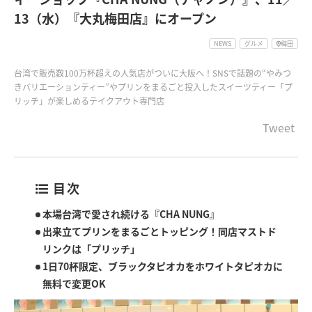
13（水）『大丸梅田店』にオープン
NEWS
グルメ
梅田
台湾で販売数100万杯超えの人気店がついに大阪へ！SNSで話題の“やみつ
きバリエーションティー”やプリンをまるごと投入したスイーツティー「プ
リッチ」が楽しめるテイクアウト専門店
Tweet
目次
本場台湾で愛され続ける『CHA NUNG』
出来立てプリンをまるごとトッピング！同店マストド
リンクは「プリッチ」
1日70杯限定、ブラックタピオカをホワイトタピオカに
無料で変更OK