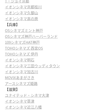
T・ジョイ京都
イオンシネマ京都桂川
イオンシネマ久御山
イオンシネマ高の原
【兵庫】
OSシネマズミント神戸
OSシネマズ神戸ハーバーランド
109シネマズHAT神戸
TOHOシネマズ 西宮OS
TOHOシネマズ 伊丹
イオンシネマ明石
イオンシネマ三田ウッディタウン
イオンシネマ加古川
MOVIXあまがさき
アースシネマズ姫路
【滋賀】
ユナイテッド・シネマ大津
イオンシネマ草津
イオンシネマ近江八幡