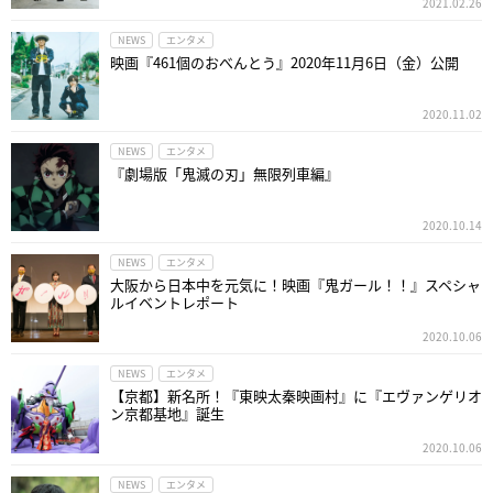
2021.02.26
NEWS
エンタメ
映画『461個のおべんとう』2020年11月6日（金）公開
2020.11.02
NEWS
エンタメ
『劇場版「鬼滅の刃」無限列車編』
2020.10.14
NEWS
エンタメ
大阪から日本中を元気に！映画『鬼ガール！！』スペシャ
ルイベントレポート
2020.10.06
NEWS
エンタメ
【京都】新名所！『東映太秦映画村』に『エヴァンゲリオ
ン京都基地』誕生
2020.10.06
NEWS
エンタメ