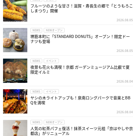
フルーツのような甘さ！滋賀・寿長生の郷で「とうもろこ
しまつり」開催
2026.08.05
NEWS
NEWオープン
堺筋本町に「STANDARD DONUTS」オープン！限定ドー
ナツも登場
2026.08.05
NEWS
イベント
夜景も花火も満喫！京都 ガーデンミュージアム比叡で夏
限定イルミ
2026.08.04
NEWS
イベント
ヤシの木ライトアップも！泉南ロングパークで音楽とBB
Qを満喫
2026.08.04
NEWS
NEWオープン
人気の紅茶パフェ復活！抹茶スイーツ元祖「京はやしや京
都店」がリニューアル