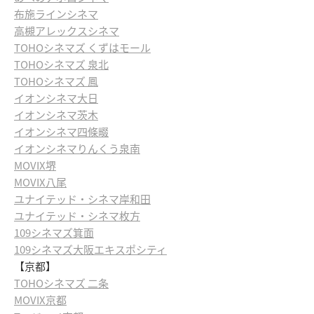
布施ラインシネマ
高槻アレックスシネマ
TOHOシネマズ くずはモール
TOHOシネマズ 泉北
TOHOシネマズ 鳳
イオンシネマ大日
イオンシネマ茨木
イオンシネマ四條畷
イオンシネマりんくう泉南
MOVIX堺
MOVIX八尾
ユナイテッド・シネマ岸和田
ユナイテッド・シネマ枚方
109シネマズ箕面
109シネマズ大阪エキスポシティ
【京都】
TOHOシネマズ 二条
MOVIX京都