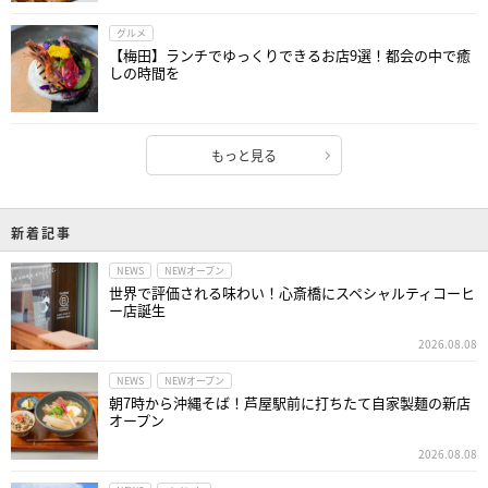
グルメ
【梅田】ランチでゆっくりできるお店9選！都会の中で癒
しの時間を
もっと見る
新着記事
NEWS
NEWオープン
世界で評価される味わい！心斎橋にスペシャルティコーヒ
ー店誕生
2026.08.08
NEWS
NEWオープン
朝7時から沖縄そば！芦屋駅前に打ちたて自家製麺の新店
オープン
2026.08.08