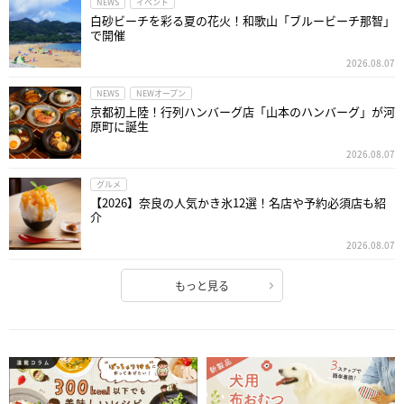
NEWS
イベント
白砂ビーチを彩る夏の花火！和歌山「ブルービーチ那智」
で開催
2026.08.07
NEWS
NEWオープン
京都初上陸！行列ハンバーグ店「山本のハンバーグ」が河
原町に誕生
2026.08.07
グルメ
【2026】奈良の人気かき氷12選！名店や予約必須店も紹
介
2026.08.07
もっと見る