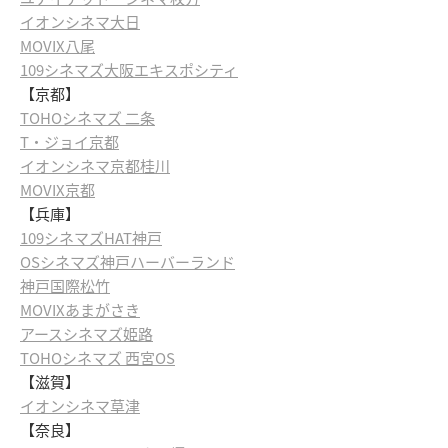
イオンシネマ大日
MOVIX八尾
109シネマズ大阪エキスポシティ
【京都】
TOHOシネマズ 二条
T・ジョイ京都
イオンシネマ京都桂川
MOVIX京都
【兵庫】
109シネマズHAT神戸
OSシネマズ神戸ハーバーランド
神戸国際松竹
MOVIXあまがさき
アースシネマズ姫路
TOHOシネマズ 西宮OS
【滋賀】
イオンシネマ草津
【奈良】