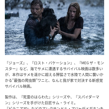
『ジョーズ』、『ロスト・バケーション』、『MEG ザ・モン
スター』など、海でサメに遭遇するサバイバル映画は数多い
が、本作はサメを遥かに超える獰猛さで水陸で人間に襲いか
かる“最強の爬虫類”ワニと、なんと我が家で対決する新感覚
サバイバル映画。
製作は、『死霊のはらわた』シリーズや、『スパイダーマ
ン』シリーズを手がけた巨匠サム・ライミ。
『ピラニア3D』などのアレクサンドル・アジャがメガホンを