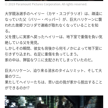
ⓒ 2019 Paramount Pictures Corporation. All rights reserved.
大学競泳選手のヘイリー（カヤ・スコデラリオ）は、疎遠に
なっていた父（バリー・ペッパー）が、巨大ハリケーンに襲
われた故郷フロリダで連絡が取れなくなっていることを知
る。
父を捜しに実家へ戻ったヘイリーは、地下室で重傷を負い気
絶している父を発見。
しかしその瞬間、彼女も背後から何モノかによって地下室に
引きずり込まれ、右足に重傷を負ってしまう。
家の中は、獰猛なワニに支配されてしまっていたのだ。
巨大ハリケーン、迫り来る浸水のタイムリミット、そして大
量のワニ。
果たしてヘイリーたちは、思い出の我が家から脱出すること
ができるのか!?