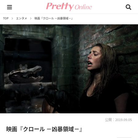
TOP
エンタメ
映画『クロール －凶暴領域－』
公開：2019.09.05
映画『クロール －凶暴領域－』