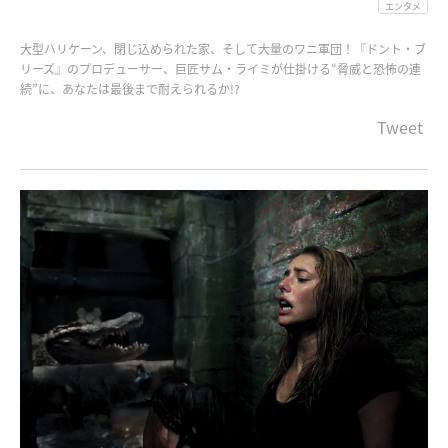
エンタメ
大型ハリケーン、閉じ込められた家、そして大量のワニ軍団！『ドント・ブ
リーズ』のプロデューサー、巨匠サム・ライミが仕掛ける“脅威と恐怖の連
続”に、あなたは最後まで耐えられるか!?
Tweet