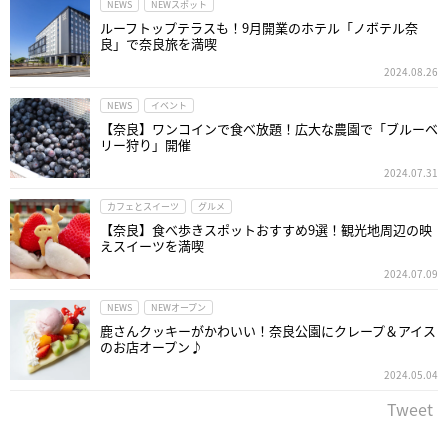
NEWS
NEWスポット
ルーフトップテラスも！9月開業のホテル「ノボテル奈
良」で奈良旅を満喫
2024.08.26
NEWS
イベント
【奈良】ワンコインで食べ放題！広大な農園で「ブルーベ
リー狩り」開催
2024.07.31
カフェとスイーツ
グルメ
【奈良】食べ歩きスポットおすすめ9選！観光地周辺の映
えスイーツを満喫
2024.07.09
NEWS
NEWオープン
鹿さんクッキーがかわいい！奈良公園にクレープ＆アイス
のお店オープン♪
2024.05.04
Tweet