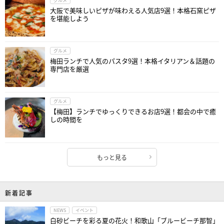
グルメ
大阪で美味しいピザが味わえる人気店9選！本格石窯ピザ
を堪能しよう
グルメ
梅田ランチで人気のパスタ9選！本格イタリアン＆話題の
専門店を厳選
グルメ
【梅田】ランチでゆっくりできるお店9選！都会の中で癒
しの時間を
もっと見る
新着記事
NEWS
イベント
白砂ビーチを彩る夏の花火！和歌山「ブルービーチ那智」