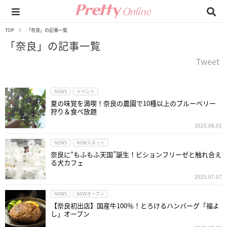
TOP
「奈良」の記事一覧
「奈良」の記事一覧
Tweet
NEWS
イベント
夏の味覚を満喫！奈良の農園で10種以上のブルーベリー
狩り＆食べ放題
2025.08.01
NEWS
NEWスポット
奈良に“もふもふ天国”誕生！ビションフリーゼと触れ合え
る犬カフェ
2025.07.07
NEWS
NEWオープン
【奈良初出店】国産牛100％！とろけるハンバーグ「福よ
し」オープン