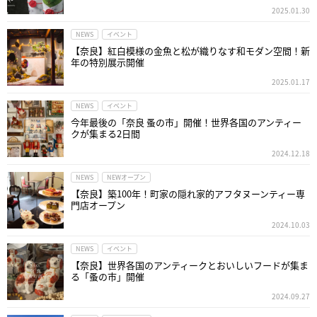
2025.01.30
NEWS
イベント
【奈良】紅白模様の金魚と松が織りなす和モダン空間！新
年の特別展示開催
2025.01.17
NEWS
イベント
今年最後の「奈良 蚤の市」開催！世界各国のアンティー
クが集まる2日間
2024.12.18
NEWS
NEWオープン
【奈良】築100年！町家の隠れ家的アフタヌーンティー専
門店オープン
2024.10.03
NEWS
イベント
【奈良】世界各国のアンティークとおいしいフードが集ま
る「蚤の市」開催
2024.09.27