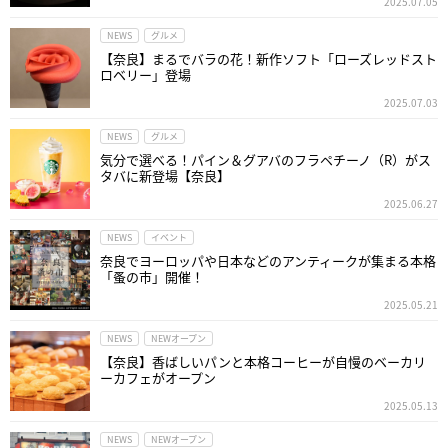
2025.07.05
NEWS
グルメ
【奈良】まるでバラの花！新作ソフト「ローズレッドスト
ロベリー」登場
2025.07.03
NEWS
グルメ
気分で選べる！パイン＆グアバのフラペチーノ（R）がス
タバに新登場【奈良】
2025.06.27
NEWS
イベント
奈良でヨーロッパや日本などのアンティークが集まる本格
「蚤の市」開催！
2025.05.21
NEWS
NEWオープン
【奈良】香ばしいパンと本格コーヒーが自慢のベーカリ
ーカフェがオープン
2025.05.13
NEWS
NEWオープン