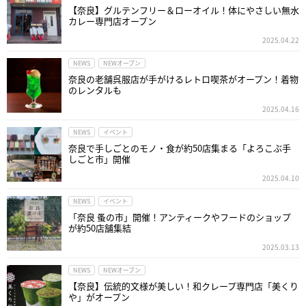
【奈良】グルテンフリー＆ローオイル！体にやさしい無水
カレー専門店オープン
2025.04.22
NEWS
NEWオープン
奈良の老舗呉服店が手がけるレトロ喫茶がオープン！着物
のレンタルも
2025.04.16
NEWS
イベント
奈良で手しごとのモノ・食が約50店集まる「よろこぶ手
しごと市」開催
2025.04.10
NEWS
イベント
「奈良 蚤の市」開催！アンティークやフードのショップ
が約50店舗集結
2025.03.13
NEWS
NEWオープン
【奈良】伝統的文様が美しい！和クレープ専門店「美くり
や」がオープン