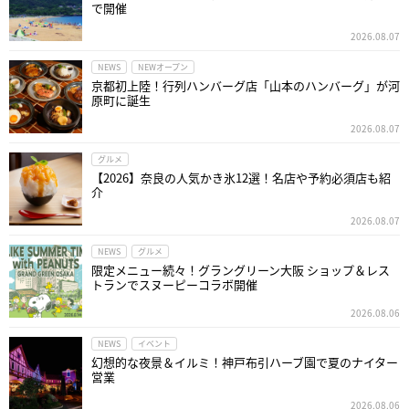
で開催
2026.08.07
NEWS
NEWオープン
京都初上陸！行列ハンバーグ店「山本のハンバーグ」が河
原町に誕生
2026.08.07
グルメ
【2026】奈良の人気かき氷12選！名店や予約必須店も紹
介
2026.08.07
NEWS
グルメ
限定メニュー続々！グラングリーン大阪 ショップ＆レス
トランでスヌーピーコラボ開催
2026.08.06
NEWS
イベント
幻想的な夜景＆イルミ！神戸布引ハーブ園で夏のナイター
営業
2026.08.06