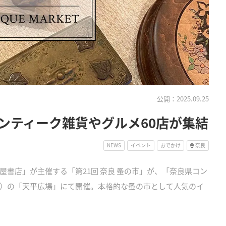
公開：2025.09.25
ンティーク雑貨やグルメ60店が集結
NEWS
イベント
おでかけ
奈良
 蔦屋書店」が主催する「第21回 奈良 蚤の市」が、「奈良県コン
）の「天平広場」にて開催。本格的な蚤の市として人気のイ