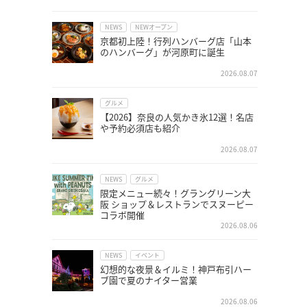
NEWS
NEWオープン
京都初上陸！行列ハンバーグ店「山本
のハンバーグ」が河原町に誕生
2026.08.07
グルメ
【2026】奈良の人気かき氷12選！名店
や予約必須店も紹介
2026.08.07
NEWS
グルメ
限定メニュー続々！グラングリーン大
阪 ショップ＆レストランでスヌーピー
コラボ開催
2026.08.06
NEWS
イベント
幻想的な夜景＆イルミ！神戸布引ハー
ブ園で夏のナイター営業
2026.08.06