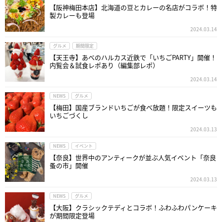
【阪神梅田本店】北海道の豆とカレーの名店がコラボ！特
製カレーも登場
2024.03.14
グルメ
期間限定
【天王寺】あべのハルカス近鉄で「いちごPARTY」開催！
内覧会＆試食レポあり（編集部レポ）
2024.03.14
NEWS
グルメ
【梅田】国産ブランドいちごが食べ放題！限定スイーツも
いちごづくし
2024.03.13
NEWS
イベント
【奈良】世界中のアンティークが並ぶ人気イベント「奈良
蚤の市」開催
2024.03.13
NEWS
グルメ
【大阪】クラシックテディとコラボ！ふわふわパンケーキ
が期間限定登場