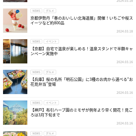
2024.03.18
NEWS
グルメ
京都伊勢丹「春のおいしい北海道展」開催！いちごや桜ス
イーツなど約800品
2024.03.18
NEWS
イベント
【京都】自宅で温泉が楽しめる！温泉スタンドで半額キャ
ンペーン実施中
2024.03.16
NEWS
グルメ
【兵庫】桜の名所「明石公園」に3種のお肉から選べる“お
花見弁当”登場
2024.03.16
NEWS
イベント
【神戸】布引ハーブ園のミモザが例年より早く開花！見ご
ろは3月下旬まで
2024.03.16
NEWS
グルメ