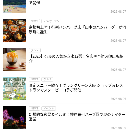
で開催
2026.08.07
NEWS
NEWオープン
京都初上陸！行列ハンバーグ店「山本のハンバーグ」が河
原町に誕生
2026.08.07
グルメ
【2026】奈良の人気かき氷12選！名店や予約必須店も紹
介
2026.08.07
NEWS
グルメ
限定メニュー続々！グラングリーン大阪 ショップ＆レス
トランでスヌーピーコラボ開催
2026.08.06
NEWS
イベント
幻想的な夜景＆イルミ！神戸布引ハーブ園で夏のナイター
営業
2026.08.06