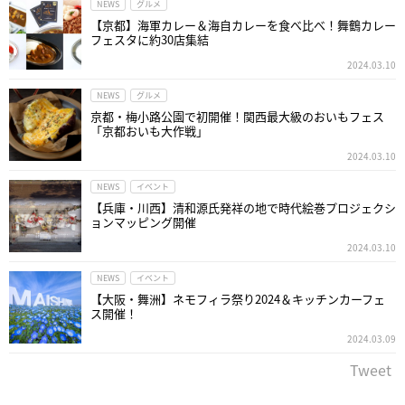
NEWS
グルメ
【京都】海軍カレー＆海自カレーを食べ比べ！舞鶴カレー
フェスタに約30店集結
2024.03.10
NEWS
グルメ
京都・梅小路公園で初開催！関西最大級のおいもフェス
「京都おいも大作戦」
2024.03.10
NEWS
イベント
【兵庫・川西】清和源氏発祥の地で時代絵巻プロジェクシ
ョンマッピング開催
2024.03.10
NEWS
イベント
【大阪・舞洲】ネモフィラ祭り2024＆キッチンカーフェ
ス開催！
2024.03.09
Tweet