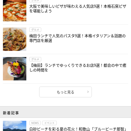
グルメ
大阪で美味しいピザが味わえる人気店9選！本格石窯ピザ
を堪能しよう
グルメ
梅田ランチで人気のパスタ9選！本格イタリアン＆話題の
専門店を厳選
グルメ
【梅田】ランチでゆっくりできるお店9選！都会の中で癒
しの時間を
もっと見る
新着記事
NEWS
イベント
白砂ビーチを彩る夏の花火！和歌山「ブルービーチ那智」