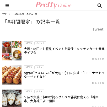
TOP
「#期間限定」の記事一覧
「#期間限定」の記事一覧
Tweet
NEWS
イベント
大阪・梅田でお花見イベントを開催！キッチンカーや音楽
ライブも
2024.03.19
NEWS
グルメ
関西の“うまいもん”が大阪・守口に集結！生ドーナツやバ
ターサンドなど
2024.03.18
NEWS
グルメ
56店が集結！神戸が誇るグルメや雑貨に会える「神戸
市」大丸神戸店で開催