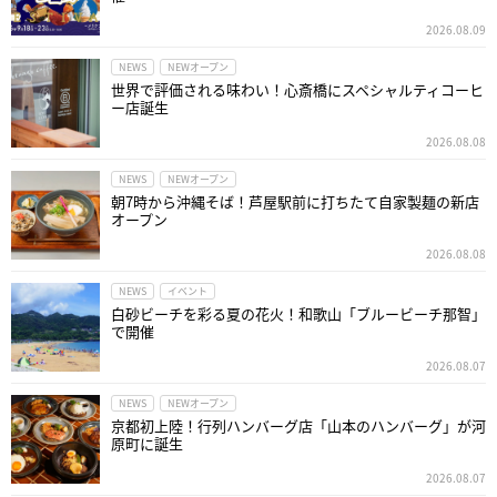
2026.08.09
NEWS
NEWオープン
世界で評価される味わい！心斎橋にスペシャルティコーヒ
ー店誕生
2026.08.08
NEWS
NEWオープン
朝7時から沖縄そば！芦屋駅前に打ちたて自家製麺の新店
オープン
2026.08.08
NEWS
イベント
白砂ビーチを彩る夏の花火！和歌山「ブルービーチ那智」
で開催
2026.08.07
NEWS
NEWオープン
京都初上陸！行列ハンバーグ店「山本のハンバーグ」が河
原町に誕生
2026.08.07