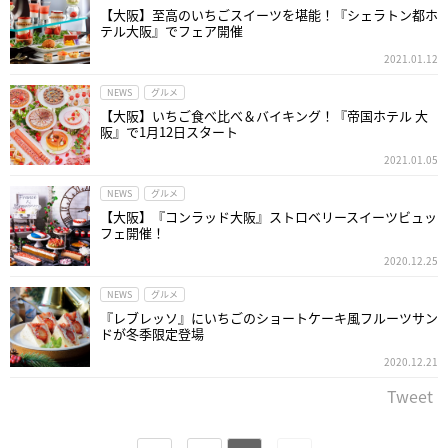
【大阪】至高のいちごスイーツを堪能！『シェラトン都ホ
テル大阪』でフェア開催
2021.01.12
NEWS
グルメ
【大阪】いちご食べ比べ＆バイキング！『帝国ホテル 大
阪』で1月12日スタート
2021.01.05
NEWS
グルメ
【大阪】『コンラッド大阪』ストロベリースイーツビュッ
フェ開催！
2020.12.25
NEWS
グルメ
『レブレッソ』にいちごのショートケーキ風フルーツサン
ドが冬季限定登場
2020.12.21
Tweet