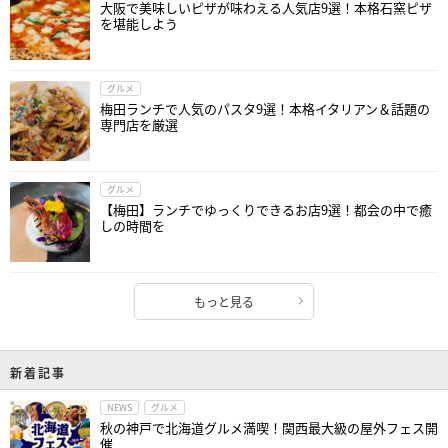
大阪で美味しいピザが味わえる人気店9選！本格石窯ピザ
を堪能しよう
グルメ
梅田ランチで人気のパスタ9選！本格イタリアン＆話題の
専門店を厳選
グルメ
【梅田】ランチでゆっくりできるお店9選！都会の中で癒
しの時間を
もっと見る
新着記事
NEWS
グルメ
秋の神戸で北海道グルメ満喫！関西最大級の屋外フェス開
催