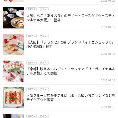
2021.01.22
NEWS
グルメ
人気いちご「あまおう」のデザートコースが『ウェスティ
ンホテル大阪』に登場
2021.01.19
NEWS
グルメ
【大阪】『フランセ』の新ブランド『イチゴショップ by
FRANCAIS』誕生
2021.01.18
NEWS
グルメ
【京都】映えるいちごスイーツフェア『リーガロイヤルホ
テル京都』にて開催
2021.01.18
NEWS
グルメ
人気フルーツ店がホテルに出張！高級いちごサンドなどを
テイクアウト販売
2021.01.15
NEWS
グルメ