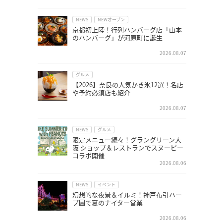
NEWS
NEWオープン
京都初上陸！行列ハンバーグ店「山本
のハンバーグ」が河原町に誕生
2026.08.07
グルメ
【2026】奈良の人気かき氷12選！名店
や予約必須店も紹介
2026.08.07
NEWS
グルメ
限定メニュー続々！グラングリーン大
阪 ショップ＆レストランでスヌーピー
コラボ開催
2026.08.06
NEWS
イベント
幻想的な夜景＆イルミ！神戸布引ハー
ブ園で夏のナイター営業
2026.08.06