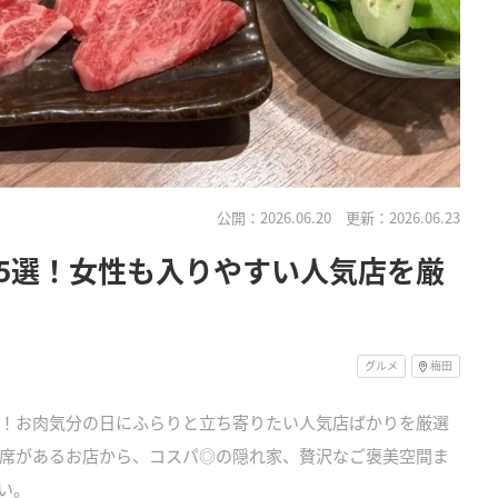
公開：2026.06.20
更新：2026.06.23
5選！女性も入りやすい人気店を厳
グルメ
梅田
！お肉気分の日にふらりと立ち寄りたい人気店ばかりを厳選
席があるお店から、コスパ◎の隠れ家、贅沢なご褒美空間ま
い。