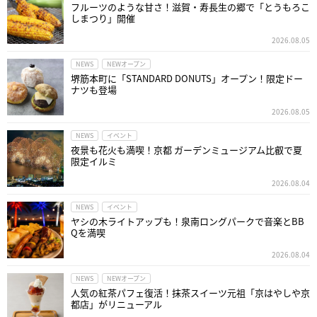
フルーツのような甘さ！滋賀・寿長生の郷で「とうもろこ
しまつり」開催
2026.08.05
NEWS
NEWオープン
堺筋本町に「STANDARD DONUTS」オープン！限定ドー
ナツも登場
2026.08.05
NEWS
イベント
夜景も花火も満喫！京都 ガーデンミュージアム比叡で夏
限定イルミ
2026.08.04
NEWS
イベント
ヤシの木ライトアップも！泉南ロングパークで音楽とBB
Qを満喫
2026.08.04
NEWS
NEWオープン
人気の紅茶パフェ復活！抹茶スイーツ元祖「京はやしや京
都店」がリニューアル