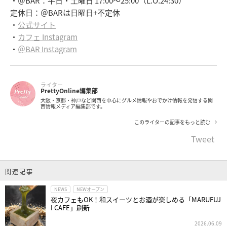
・＠BAR：平日・土曜日 17:00～25:00（L.O.24:30）
定休日：＠BARは日曜日+不定休
・
公式サイト
・
カフェ Instagram
・
＠BAR Instagram
ライター
PrettyOnline編集部
大阪・京都・神戸など関西を中心にグルメ情報やおでかけ情報を発信する関
西情報メディア編集部です。
このライターの記事をもっと読む
Tweet
関連記事
NEWS
NEWオープン
夜カフェもOK！和スイーツとお酒が楽しめる「MARUFUJ
I CAFE」刷新
2026.06.09