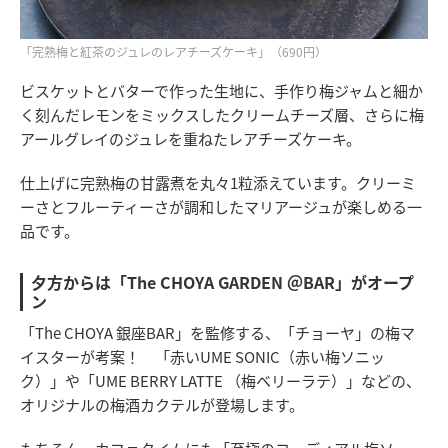
「完熟梅と紅茶のジュレのレアチーズケーキ」（690円）
ビスケットとバターで作った生地に、手作り梅ジャムと細か
く刻んだレモンをミックスしたクリームチーズ層、さらに梅
アールグレイのジュレを重ねたレアチーズケーキ。
仕上げに完熟梅の甘露煮を丸々1粒添えています。クリーミ
ーさとフルーティーさが調和したマリアージュが楽しめる一
品です。
夕方からは「The CHOYA GARDEN ＠BAR」がオープ
ン
「The CHOYA 銀座BAR」を監修する、「チョーヤ」の梅マ
イスターが考案！ 「赤いUME SONIC（赤い梅ソニッ
ク）」や「UME BERRY LATTE （梅ベリーラテ）」などの、
オリジナルの梅酒カクテルが登場します。