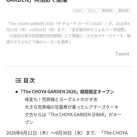
NEWS
グルメ
期間限定
阿倍野
「The CHOYA GARDEN 2026（ザ チョーヤ ガーデン2026）」が、2026年6
月11日（木）～9月30日（水）まで、「友安製作所カフェ＆バー 阿倍野」
（大阪府大阪市阿倍野区阿倍野筋）にて開催に！かき氷やチーズケーキ、梅
酒カクテルなどで梅のシーズンを満喫♪
Tweet
目次
「The CHOYA GARDEN 2026」期間限定オープン
味変も！完熟梅とヨーグルトのかき氷
大きな完熟梅の甘露煮が乗ったレアチーズケーキ
夕方からは「The CHOYA GARDEN ＠BAR」がオー
プン
2026年6月11日（木）～9月30日（水）まで、「The CHOYA