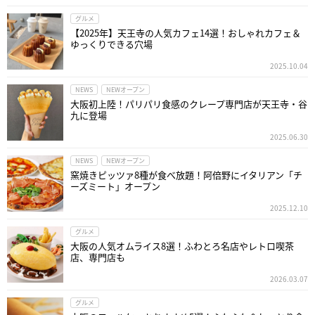
グルメ
【2025年】天王寺の人気カフェ14選！おしゃれカフェ＆
ゆっくりできる穴場
2025.10.04
NEWS
NEWオープン
大阪初上陸！パリパリ食感のクレープ専門店が天王寺・谷
九に登場
2025.06.30
NEWS
NEWオープン
窯焼きピッツァ8種が食べ放題！阿倍野にイタリアン「チ
ーズミート」オープン
2025.12.10
グルメ
大阪の人気オムライス8選！ふわとろ名店やレトロ喫茶
店、専門店も
2026.03.07
グルメ