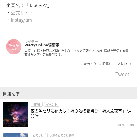
企業名：「レミック」
・
公式サイト
・
Instagram
ライター
PrettyOnline編集部
大阪・京都・神戸など関西を中心にグルメ情報やおでかけ情報を発信する関
西情報メディア編集部です。
このライターの記事をもっと読む
Tweet
関連記事
NEWS
イベント
夜の魚セリに花火も！堺の名物夏祭り「堺大魚夜市」7月
開催
2026.05.08
おでかけ
季節のおでかけ特集