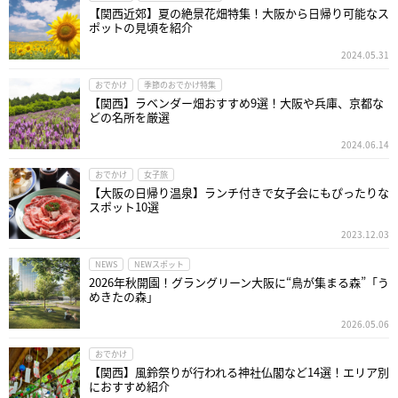
【関西近郊】夏の絶景花畑特集！大阪から日帰り可能なス
ポットの見頃を紹介
2024.05.31
おでかけ
季節のおでかけ特集
【関西】ラベンダー畑おすすめ9選！大阪や兵庫、京都な
どの名所を厳選
2024.06.14
おでかけ
女子旅
【大阪の日帰り温泉】ランチ付きで女子会にもぴったりな
スポット10選
2023.12.03
NEWS
NEWスポット
2026年秋開園！グラングリーン大阪に“鳥が集まる森”「う
めきたの森」
2026.05.06
おでかけ
【関西】風鈴祭りが行われる神社仏閣など14選！エリア別
におすすめ紹介