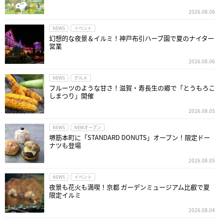
2026.08.06
NEWS
イベント
幻想的な夜景＆イルミ！神戸布引ハーブ園で夏のナイター
営業
2026.08.06
NEWS
グルメ
フルーツのような甘さ！滋賀・寿長生の郷で「とうもろこ
しまつり」開催
2026.08.05
NEWS
NEWオープン
堺筋本町に「STANDARD DONUTS」オープン！限定ドー
ナツも登場
2026.08.05
NEWS
イベント
夜景も花火も満喫！京都 ガーデンミュージアム比叡で夏
限定イルミ
2026.08.04