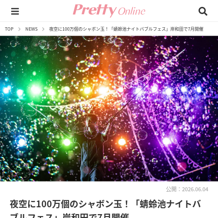
TOP
NEWS
夜空に100万個のシャボン玉！「蜻蛉池ナイトバブルフェス」岸和田で7月開催
公開：2026.06.04
夜空に100万個のシャボン玉！「蜻蛉池ナイトバ
ブルフェス」岸和田で7月開催