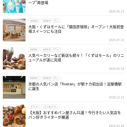
ープ”再登場
2026.05.27
NEWS
NEWオープン
大阪・くずはモールに「猿田彦珈琲」オープン！大阪初登
場スイーツにも注目
2025.07.23
NEWS
NEWオープン
人気ベーカリーなど新店も続々！「くずはモール」のリニ
ューアルが遂に完成
2024.02.16
NEWS
NEWオープン
京都の人気パン店「fiveran」が駅ナカ初出店！淀屋橋駅
に誕生
2025.12.21
グルメ
パンめぐり
【大阪】おすすめパン屋さん31選！今行きたい人気店を
パン好きライターが厳選
2022.03.26