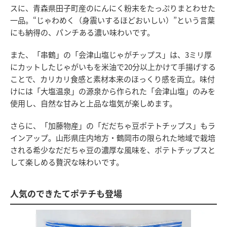
スに、青森県田子町産のにんにく粉末をたっぷりまとわせた
一品。“じゃわめく（身震いするほどおいしい）”という言葉
にも納得の、パンチある濃い味わいです。
また、「串鶴」の「会津山塩じゃがチップス」は、3ミリ厚
にカットしたじゃがいもを米油で20分以上かけて手揚げする
ことで、カリカリ食感と素材本来のほっくり感を両立。味付
けには「大塩温泉」の源泉から作られた「会津山塩」のみを
使用し、自然な甘みと上品な塩気が楽しめます。
さらに、「加藤物産」の「だだちゃ豆ポテトチップス」もラ
インアップ。山形県庄内地方・鶴岡市の限られた地域で栽培
される希少なだだちゃ豆の濃厚な風味を、ポテトチップスと
して楽しめる贅沢な味わいです。
人気のできたてポテチも登場