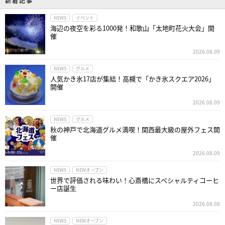
新着記事
NEWS
イベント
海辺の夜空を彩る1000発！和歌山「太地町花火大会」開
催
2026.08.09
NEWS
グルメ
人気かき氷17店が集結！高槻で「かき氷スクエア2026」
開催
2026.08.09
NEWS
グルメ
秋の神戸で北海道グルメ満喫！関西最大級の屋外フェス開
催
2026.08.09
NEWS
NEWオープン
世界で評価される味わい！心斎橋にスペシャルティコーヒ
ー店誕生
2026.08.08
NEWS
NEWオープン