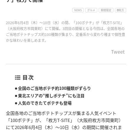
NEWS
グルメ
期間限定
枚方
2026年6月4日（木）～10日（水）の間、「100ポテチ」が「枚方T-SITE」
（大阪府枚方市岡東町）にて開催。3回目の開催となる今回は、全国各地の
ご当地ポテトチップス約100種類が集まり、定番系から変わり種まで個性豊
かな味わいを楽しめます。
Tweet
目次
全国のご当地ポテチ約100種類がずらり
東北エリアの“推しポテチ”にも注目
人気のできたてポテチも登場
全国各地のご当地ポテトチップスが集まる人気イベント
「100ポテチ」が、「枚方T-SITE」（大阪府枚方市岡東町）
にて2026年6月4日（木）～10日（水）の期間に開催されま