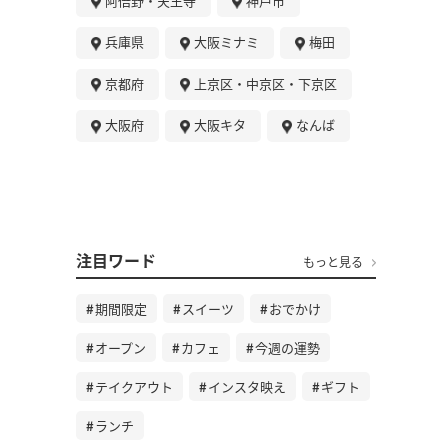
阿倍野・天王寺
神戸市
兵庫県
大阪ミナミ
梅田
京都府
上京区・中京区・下京区
大阪府
大阪キタ
なんば
注目ワード
もっと見る
期間限定
スイーツ
おでかけ
オープン
カフェ
今週の運勢
テイクアウト
インスタ映え
ギフト
ランチ