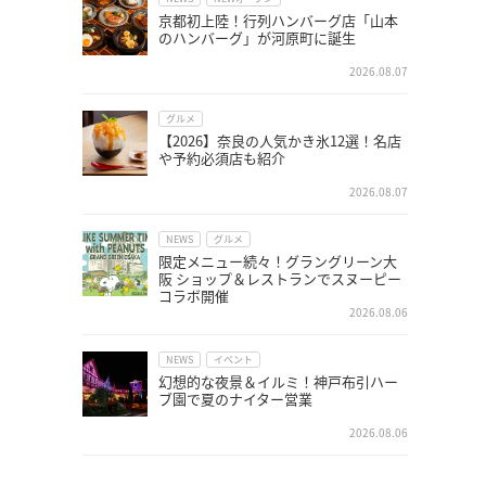
京都初上陸！行列ハンバーグ店「山本
のハンバーグ」が河原町に誕生
2026.08.07
グルメ
【2026】奈良の人気かき氷12選！名店
や予約必須店も紹介
2026.08.07
NEWS
グルメ
限定メニュー続々！グラングリーン大
阪 ショップ＆レストランでスヌーピー
コラボ開催
2026.08.06
NEWS
イベント
幻想的な夜景＆イルミ！神戸布引ハー
ブ園で夏のナイター営業
2026.08.06