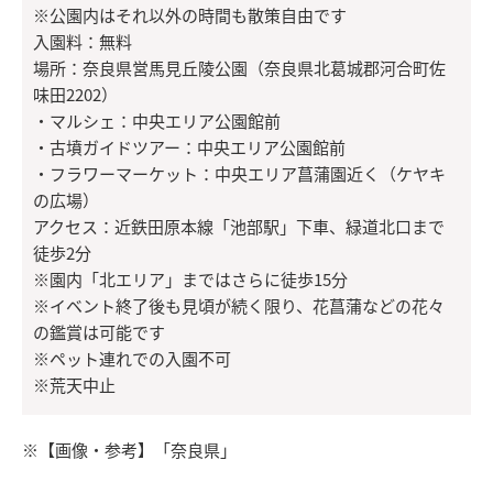
※公園内はそれ以外の時間も散策自由です
入園料：無料
場所：奈良県営馬見丘陵公園（奈良県北葛城郡河合町佐
味田2202）
・マルシェ：中央エリア公園館前
・古墳ガイドツアー：中央エリア公園館前
・フラワーマーケット：中央エリア菖蒲園近く（ケヤキ
の広場）
アクセス：近鉄田原本線「池部駅」下車、緑道北口まで
徒歩2分
※園内「北エリア」まではさらに徒歩15分
※イベント終了後も見頃が続く限り、花菖蒲などの花々
の鑑賞は可能です
※ペット連れでの入園不可
※荒天中止
※【画像・参考】「奈良県」