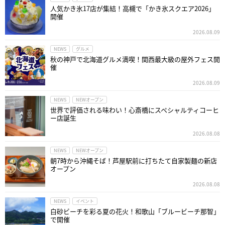
人気かき氷17店が集結！高槻で「かき氷スクエア2026」
開催
2026.08.09
NEWS
グルメ
秋の神戸で北海道グルメ満喫！関西最大級の屋外フェス開
催
2026.08.09
NEWS
NEWオープン
世界で評価される味わい！心斎橋にスペシャルティコーヒ
ー店誕生
2026.08.08
NEWS
NEWオープン
朝7時から沖縄そば！芦屋駅前に打ちたて自家製麺の新店
オープン
2026.08.08
NEWS
イベント
白砂ビーチを彩る夏の花火！和歌山「ブルービーチ那智」
で開催