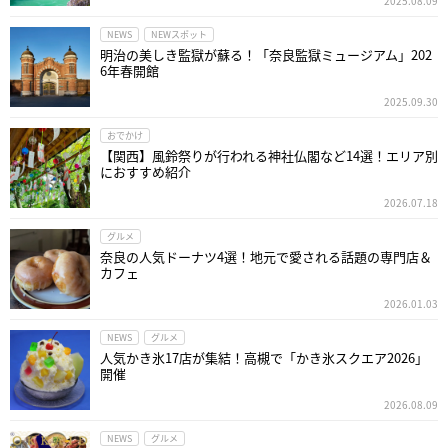
2025.08.09
NEWS
NEWスポット
明治の美しき監獄が蘇る！「奈良監獄ミュージアム」202
6年春開館
2025.09.30
おでかけ
【関西】風鈴祭りが行われる神社仏閣など14選！エリア別
におすすめ紹介
2026.07.18
グルメ
奈良の人気ドーナツ4選！地元で愛される話題の専門店＆
カフェ
2026.01.03
NEWS
グルメ
人気かき氷17店が集結！高槻で「かき氷スクエア2026」
開催
2026.08.09
NEWS
グルメ