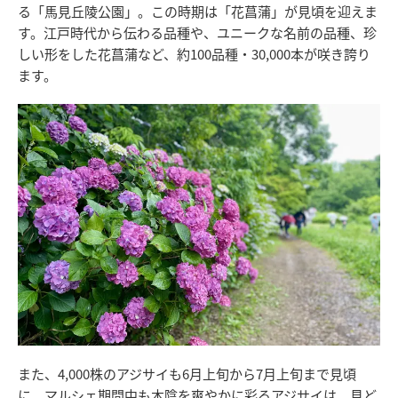
る「馬見丘陵公園」。この時期は「花菖蒲」が見頃を迎えま
す。江戸時代から伝わる品種や、ユニークな名前の品種、珍
しい形をした花菖蒲など、約100品種・30,000本が咲き誇り
ます。
また、4,000株のアジサイも6月上旬から7月上旬まで見頃
に。マルシェ期間中も木陰を爽やかに彩るアジサイは、見ど