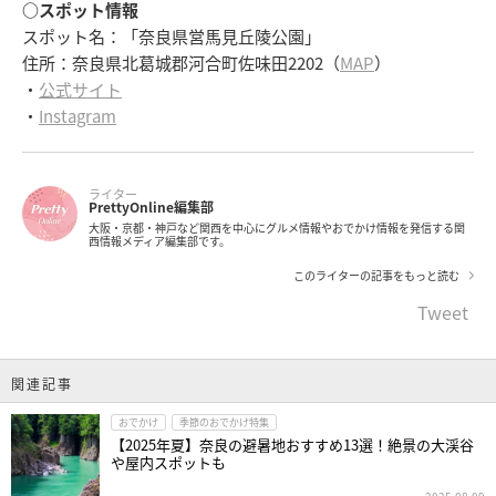
○スポット情報
スポット名：「奈良県営馬見丘陵公園」
住所：奈良県北葛城郡河合町佐味田2202（
MAP
）
・
公式サイト
・
Instagram
ライター
PrettyOnline編集部
大阪・京都・神戸など関西を中心にグルメ情報やおでかけ情報を発信する関
西情報メディア編集部です。
このライターの記事をもっと読む
Tweet
関連記事
おでかけ
季節のおでかけ特集
【2025年夏】奈良の避暑地おすすめ13選！絶景の大渓谷
や屋内スポットも