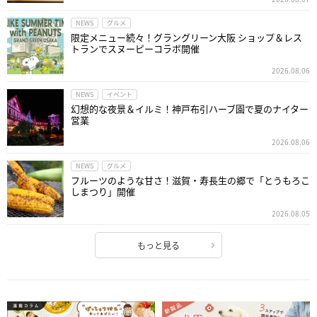
NEWS
グルメ
限定メニュー続々！グラングリーン大阪 ショップ＆レス
トランでスヌーピーコラボ開催
2026.08.06
NEWS
イベント
幻想的な夜景＆イルミ！神戸布引ハーブ園で夏のナイター
営業
2026.08.06
NEWS
グルメ
フルーツのような甘さ！滋賀・寿長生の郷で「とうもろこ
しまつり」開催
2026.08.05
もっと見る