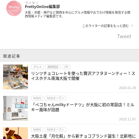
ライター
PrettyOnline編集部
大阪・京都・神戸など関西を中心にグルメ情報やおでかけ情報を発信する関
西情報メディア編集部です。
このライターの記事をもっと読む
Tweet
関連記事
グルメ
期間限定
PR
リンツチョコレートを使った贅沢アフタヌーンティー！ス
イスホテル南海大阪で開催
2026.01.28
NEWS
NEWオープン
「ペコちゃんmilkyドーナツ」が大阪に初の常設店！ミル
キー風味が話題
2025.11.07
NEWS
NEWオープン
大阪土産「月化粧」から新チョコブランド誕生！北新地に