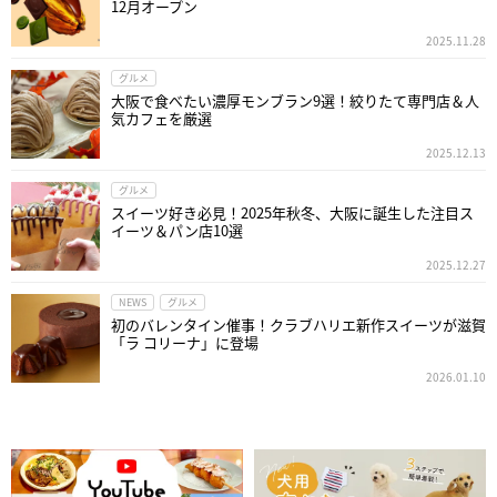
12月オープン
2025.11.28
グルメ
大阪で食べたい濃厚モンブラン9選！絞りたて専門店＆人
気カフェを厳選
2025.12.13
グルメ
スイーツ好き必見！2025年秋冬、大阪に誕生した注目ス
イーツ＆パン店10選
2025.12.27
NEWS
グルメ
初のバレンタイン催事！クラブハリエ新作スイーツが滋賀
「ラ コリーナ」に登場
2026.01.10