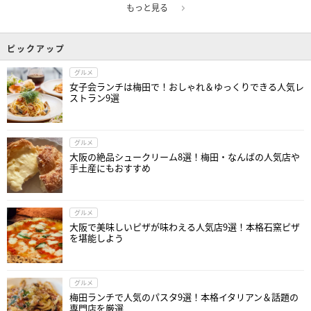
もっと見る
ピックアップ
グルメ
女子会ランチは梅田で！おしゃれ＆ゆっくりできる人気レ
ストラン9選
グルメ
大阪の絶品シュークリーム8選！梅田・なんばの人気店や
手土産にもおすすめ
グルメ
大阪で美味しいピザが味わえる人気店9選！本格石窯ピザ
を堪能しよう
グルメ
梅田ランチで人気のパスタ9選！本格イタリアン＆話題の
専門店を厳選