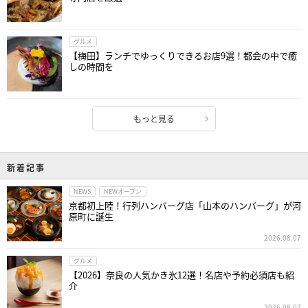
グルメ
【梅田】ランチでゆっくりできるお店9選！都会の中で癒
しの時間を
もっと見る
新着記事
NEWS
NEWオープン
京都初上陸！行列ハンバーグ店「山本のハンバーグ」が河
原町に誕生
2026.08.07
グルメ
【2026】奈良の人気かき氷12選！名店や予約必須店も紹
介
2026.08.07