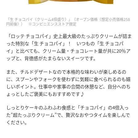
「生 チョコパイ〈クリーム4倍盛り〉」（オープン価格〈想定小売価格258
円前後〉） ※コンビニエンスストア限定
「ロッテ チョコパイ」史上最大級のたっぷりクリームが詰ま
った特別な「生 チョコパイ」！ いつもの「生 チョコパ
イ」と比べても、クリーム量・チョコレート量が共に20％ア
ップと、背徳感がたまらないスイーツです。
また、チルドデザートなので本格的な味わいが楽しめるの
に、スプーンやフォークを使わずに気軽に食べられるのも嬉
しいポイント。仕事中や家事の合間の休憩など、自分へのち
ょっとしたご褒美にもおすすめです♪
しっとりケーキのふわふわ食感と「チョコパイ」の4倍入っ
た“超たっぷりクリーム”で、贅沢なおやつタイムを楽しんで
ください。