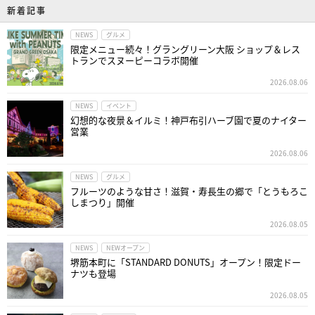
新着記事
NEWS
グルメ
限定メニュー続々！グラングリーン大阪 ショップ＆レス
トランでスヌーピーコラボ開催
2026.08.06
NEWS
イベント
幻想的な夜景＆イルミ！神戸布引ハーブ園で夏のナイター
営業
2026.08.06
NEWS
グルメ
フルーツのような甘さ！滋賀・寿長生の郷で「とうもろこ
しまつり」開催
2026.08.05
NEWS
NEWオープン
堺筋本町に「STANDARD DONUTS」オープン！限定ドー
ナツも登場
2026.08.05