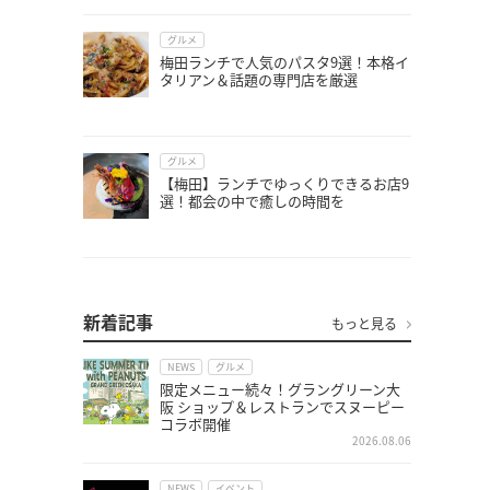
グルメ
梅田ランチで人気のパスタ9選！本格イ
タリアン＆話題の専門店を厳選
グルメ
【梅田】ランチでゆっくりできるお店9
選！都会の中で癒しの時間を
新着記事
もっと見る
NEWS
グルメ
限定メニュー続々！グラングリーン大
阪 ショップ＆レストランでスヌーピー
コラボ開催
2026.08.06
NEWS
イベント