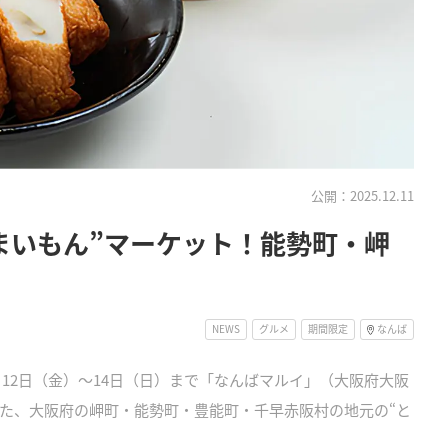
公開：2025.12.11
まいもん”マーケット！能勢町・岬
NEWS
グルメ
期間限定
なんば
月12日（金）～14日（日）まで「なんばマルイ」（大阪府大阪
た、大阪府の岬町・能勢町・豊能町・千早赤阪村の地元の“と