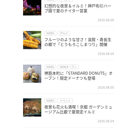
幻想的な夜景＆イルミ！神戸布引ハー
ブ園で夏のナイター営業
2026.08.06
NEWS
グルメ
フルーツのような甘さ！滋賀・寿長生
の郷で「とうもろこしまつり」開催
2026.08.05
NEWS
NEWオープン
堺筋本町に「STANDARD DONUTS」オ
ープン！限定ドーナツも登場
2026.08.05
NEWS
イベント
夜景も花火も満喫！京都 ガーデンミュ
ージアム比叡で夏限定イルミ
2026.08.04