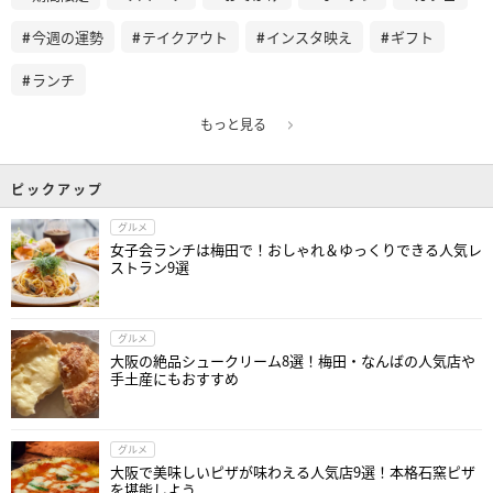
今週の運勢
テイクアウト
インスタ映え
ギフト
ランチ
もっと見る
ピックアップ
グルメ
女子会ランチは梅田で！おしゃれ＆ゆっくりできる人気レ
ストラン9選
グルメ
大阪の絶品シュークリーム8選！梅田・なんばの人気店や
手土産にもおすすめ
グルメ
大阪で美味しいピザが味わえる人気店9選！本格石窯ピザ
を堪能しよう