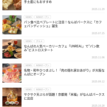
手土産にもおすすめ
2025.11.29
NEWS
NEWオープン
パン食べ比べプレートに注目！なんばパークスに「カフ
ェパンディッシュ」誕生
2025.07.25
NEWS
グルメ
なんばの人気ベーカリーカフェ「UNREAL」で“パン飲
み”ビストロスタート
2025.11.06
NEWS
NEWオープン
名物・和牛ひつまぶし！「肉の隠れ家おあがり」が大阪な
んばにオープン
2025.09.12
NEWS
NEWオープン
サクサク天ぷらが話題！京都発「米福」がなんばパークス
に出店
2025.10.28