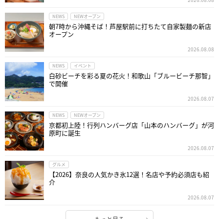
NEWS
NEWオープン
朝7時から沖縄そば！芦屋駅前に打ちたて自家製麺の新店
オープン
2026.08.08
NEWS
イベント
白砂ビーチを彩る夏の花火！和歌山「ブルービーチ那智」
で開催
2026.08.07
NEWS
NEWオープン
京都初上陸！行列ハンバーグ店「山本のハンバーグ」が河
原町に誕生
2026.08.07
グルメ
【2026】奈良の人気かき氷12選！名店や予約必須店も紹
介
2026.08.07