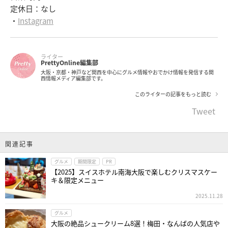
定休日：なし
・
Instagram
ライター
PrettyOnline編集部
大阪・京都・神戸など関西を中心にグルメ情報やおでかけ情報を発信する関
西情報メディア編集部です。
このライターの記事をもっと読む
Tweet
関連記事
グルメ
期間限定
PR
【2025】スイスホテル南海大阪で楽しむクリスマスケー
キ＆限定メニュー
2025.11.28
グルメ
大阪の絶品シュークリーム8選！梅田・なんばの人気店や