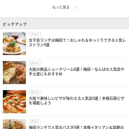
もっと見る
ピックアップ
グルメ
女子会ランチは梅田で！おしゃれ＆ゆっくりできる人気レ
ストラン9選
グルメ
大阪の絶品シュークリーム8選！梅田・なんばの人気店や
手土産にもおすすめ
グルメ
大阪で美味しいピザが味わえる人気店9選！本格石窯ピザ
を堪能しよう
グルメ
梅田ランチで人気のパスタ9選！本格イタリアン＆話題の