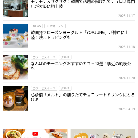
モチモチ＆サクサク！韓国で話題の揚げたてチュロス専門
店が大阪に初上陸
2025.11.17
NEWS
NEWオープン
韓国発フローズンヨーグルト「YOAJUNG」が神戸に上
陸！映えトッピングも
2025.11.18
カフェとスイーツ
グルメ
なんばのモーニングおすすめカフェ13選！駅近の純喫茶
も
2024.12.20
カフェとスイーツ
グルメ
心斎橋「メルト」の削りたてチョコレートドリンクにとろ
ける
2025.04.19