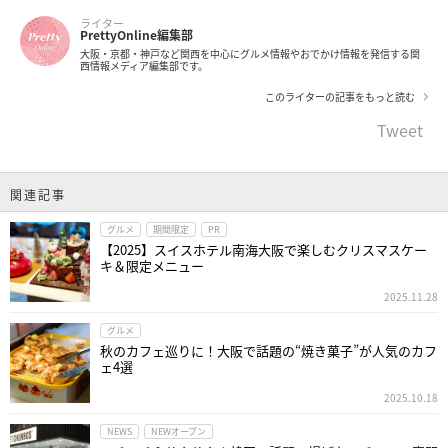
ライター
PrettyOnline編集部
大阪・京都・神戸など関西を中心にグルメ情報やおでかけ情報を発信する関
西情報メディア編集部です。
このライターの記事をもっと読む
Tweet
関連記事
グルメ
期間限定
PR
【2025】スイスホテル南海大阪で楽しむクリスマスケー
キ＆限定メニュー
2025.11.28
グルメ
秋のカフェ巡りに！大阪で話題の“焼き菓子”が人気のカフ
ェ4選
2025.10.18
NEWS
NEWオープン