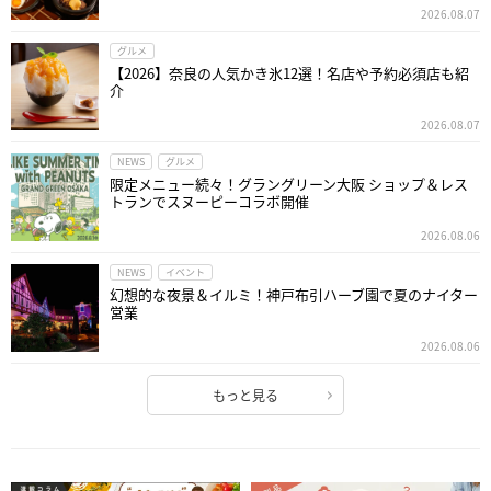
2026.08.07
グルメ
【2026】奈良の人気かき氷12選！名店や予約必須店も紹
介
2026.08.07
NEWS
グルメ
限定メニュー続々！グラングリーン大阪 ショップ＆レス
トランでスヌーピーコラボ開催
2026.08.06
NEWS
イベント
幻想的な夜景＆イルミ！神戸布引ハーブ園で夏のナイター
営業
2026.08.06
もっと見る