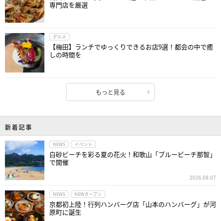
専門店を厳選
グルメ
【梅田】ランチでゆっくりできるお店9選！都会の中で癒
しの時間を
もっと見る
新着記事
NEWS
イベント
白砂ビーチを彩る夏の花火！和歌山「ブルービーチ那智」
で開催
2026.08.07
NEWS
NEWオープン
京都初上陸！行列ハンバーグ店「山本のハンバーグ」が河
原町に誕生