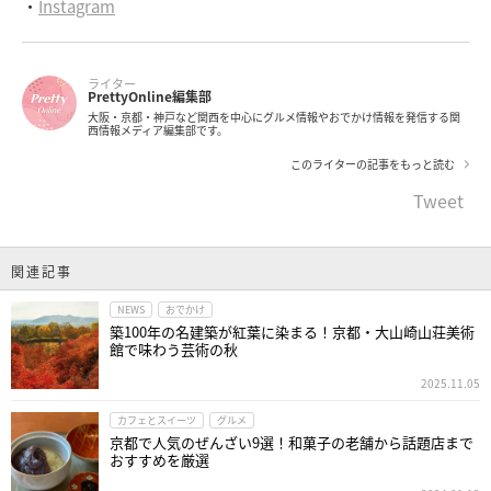
・
Instagram
ライター
PrettyOnline編集部
大阪・京都・神戸など関西を中心にグルメ情報やおでかけ情報を発信する関
西情報メディア編集部です。
このライターの記事をもっと読む
Tweet
関連記事
NEWS
おでかけ
築100年の名建築が紅葉に染まる！京都・大山崎山荘美術
館で味わう芸術の秋
2025.11.05
カフェとスイーツ
グルメ
京都で人気のぜんざい9選！和菓子の老舗から話題店まで
おすすめを厳選