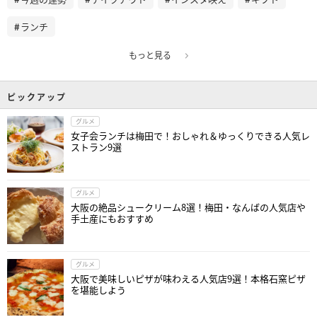
ランチ
もっと見る
ピックアップ
グルメ
女子会ランチは梅田で！おしゃれ＆ゆっくりできる人気レ
ストラン9選
グルメ
大阪の絶品シュークリーム8選！梅田・なんばの人気店や
手土産にもおすすめ
グルメ
大阪で美味しいピザが味わえる人気店9選！本格石窯ピザ
を堪能しよう