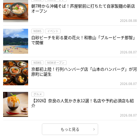
朝7時から沖縄そば！芦屋駅前に打ちたて自家製麺の新店
オープン
2026.08.08
NEWS
イベント
白砂ビーチを彩る夏の花火！和歌山「ブルービーチ那智」
で開催
2026.08.07
NEWS
NEWオープン
京都初上陸！行列ハンバーグ店「山本のハンバーグ」が河
原町に誕生
2026.08.07
グルメ
【2026】奈良の人気かき氷12選！名店や予約必須店も紹
介
2026.08.07
もっと見る