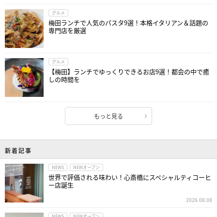
グルメ
梅田ランチで人気のパスタ9選！本格イタリアン＆話題の
専門店を厳選
グルメ
【梅田】ランチでゆっくりできるお店9選！都会の中で癒
しの時間を
もっと見る
新着記事
NEWS
NEWオープン
世界で評価される味わい！心斎橋にスペシャルティコーヒ
ー店誕生
2026.08.08
NEWS
NEWオープン