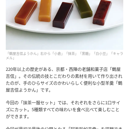
「鶴屋吉信ようかん」右から「小倉」「抹茶」「黒糖」「白小豆」「キャラ
メル」
220年以上の歴史がある、京都・西陣の老舗和菓子店「鶴屋
吉信」。その伝統の技とこだわりの素材を用いて作り出され
たのが、手のひらサイズのかわいらしく便利な小型羊羹「鶴
屋吉信ようかん」です。
今回の「抹茶一服セット」では、それぞれをさらに1口サイ
ズにカット。5種類すべての味わいを食べ比べて楽しむこと
ができます。
今回が最初で最後の公開となる「阿弥陀如来像」を拝観でき