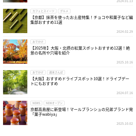
2024.01.13
カフェとスイーツ
グルメ
【京都】抹茶を使ったお土産特集！チョコや和菓子など編
集部おすすめ11選
2024.02.29
おでかけ
【2025年】大阪・北摂の紅葉スポットおすすめ12選！絶
景の名所や穴場を紹介
2025.10.16
おでかけ
週末さんぽ
【大阪】おすすめドライブスポット10選！ドライブデー
トにもおすすめ
2024.07.16
NEWS
NEWオープン
京都高島屋に新登場！マールブランシュの兄弟ブランド発
「菓子wabiya」
2025.10.02