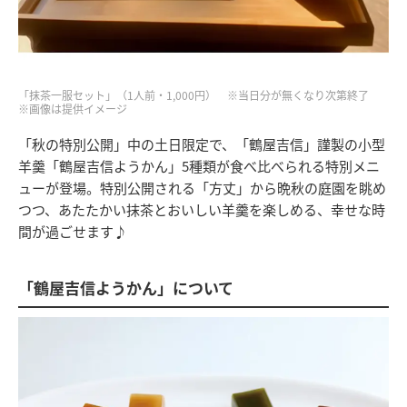
「抹茶一服セット」（1人前・1,000円） ※当日分が無くなり次第終了
※画像は提供イメージ
「秋の特別公開」中の土日限定で、「鶴屋吉信」謹製の小型
羊羹「鶴屋吉信ようかん」5種類が食べ比べられる特別メニ
ューが登場。特別公開される「方丈」から晩秋の庭園を眺め
つつ、あたたかい抹茶とおいしい羊羹を楽しめる、幸せな時
間が過ごせます♪
「鶴屋吉信ようかん」について