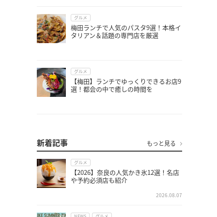
グルメ
梅田ランチで人気のパスタ9選！本格イ
タリアン＆話題の専門店を厳選
グルメ
【梅田】ランチでゆっくりできるお店9
選！都会の中で癒しの時間を
新着記事
もっと見る
グルメ
【2026】奈良の人気かき氷12選！名店
や予約必須店も紹介
2026.08.07
NEWS
グルメ