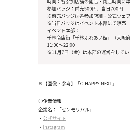
時間：各参加店舗の開店・閉店時間に
参加バッジ：前売500円、当日700円
※前売バッジは各参加店舗・公式ウェ
※当日バッジはイベント本部にて販売
イベント本部：
千林商店街「千林ふれあい館」（大阪府大
11:00～22:00
※11月7日（金）は本部の運営をしてい
※【画像・参考】「C-HAPPY NEXT」
○企業情報
企業名：「センモリバル」
・
公式サイト
・
Instagram