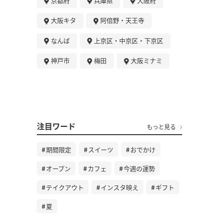
京都府
兵庫県
大阪府
大阪キタ
阿倍野・天王寺
なんば
上京区・中京区・下京区
神戸市
梅田
大阪ミナミ
注目ワード
もっと見る
期間限定
スイーツ
おでかけ
オープン
カフェ
今週の運勢
テイクアウト
インスタ映え
ギフト
夏