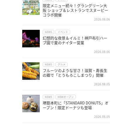
限定メニュー続々！グラングリーン大
阪 ショップ＆レストランでスヌーピー
コラボ開催
2026.08.06
NEWS
イベント
幻想的な夜景＆イルミ！神戸布引ハー
ブ園で夏のナイター営業
2026.08.06
NEWS
グルメ
フルーツのような甘さ！滋賀・寿長生
の郷で「とうもろこしまつり」開催
2026.08.05
NEWS
NEWオープン
堺筋本町に「STANDARD DONUTS」オ
ープン！限定ドーナツも登場
2026.08.05