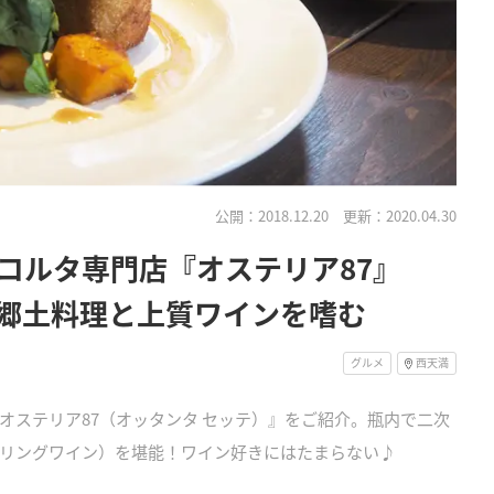
公開：2018.12.20
更新：2020.04.30
コルタ専門店『オステリア87』
郷土料理と上質ワインを嗜む
グルメ
西天満
オステリア87（オッタンタ セッテ）』をご紹介。瓶内で二次
リングワイン）を堪能！ワイン好きにはたまらない♪