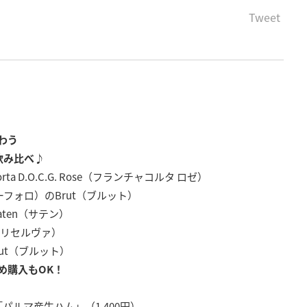
Tweet
わう
飲み比べ♪
orta D.O.C.G. Rose（フランチャコルタ ロゼ）
トーフォロ）のBrut（ブルット）
aten（サテン）
a（リセルヴァ）
rut（ブルット）
め購入もOK！
パルマ産生ハム」（1,400円）