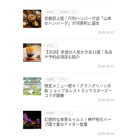
NEWS
NEWオープン
京都初上陸！行列ハンバーグ店「山本
のハンバーグ」が河原町に誕生
2026.08.07
グルメ
【2026】奈良の人気かき氷12選！名店
や予約必須店も紹介
2026.08.07
NEWS
グルメ
限定メニュー続々！グラングリーン大
阪 ショップ＆レストランでスヌーピー
コラボ開催
2026.08.06
NEWS
イベント
幻想的な夜景＆イルミ！神戸布引ハー
ブ園で夏のナイター営業
2026.08.06