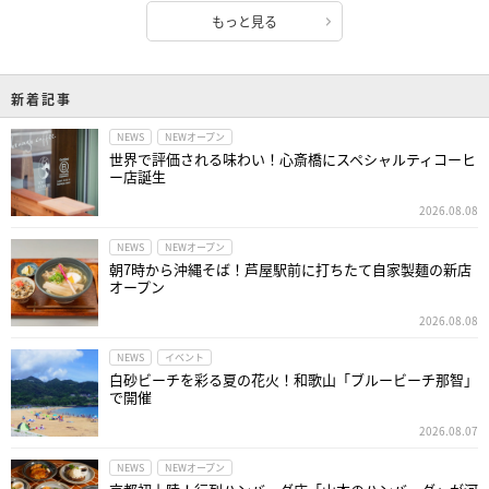
もっと見る
新着記事
NEWS
NEWオープン
世界で評価される味わい！心斎橋にスペシャルティコーヒ
ー店誕生
2026.08.08
NEWS
NEWオープン
朝7時から沖縄そば！芦屋駅前に打ちたて自家製麺の新店
オープン
2026.08.08
NEWS
イベント
白砂ビーチを彩る夏の花火！和歌山「ブルービーチ那智」
で開催
2026.08.07
NEWS
NEWオープン