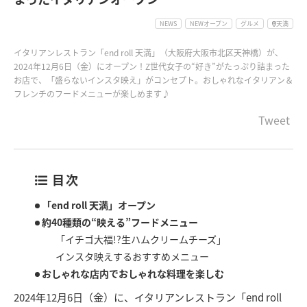
NEWS
NEWオープン
グルメ
天満
イタリアンレストラン「end roll 天満」（大阪府大阪市北区天神橋）が、
2024年12月6日（金）にオープン！Z世代女子の“好き”がたっぷり詰まった
お店で、「盛らないインスタ映え」がコンセプト。おしゃれなイタリアン＆
フレンチのフードメニューが楽しめます♪
Tweet
目次
「end roll 天満」オープン
約40種類の“映える”フードメニュー
「イチゴ大福!?生ハムクリームチーズ」
インスタ映えするおすすめメニュー
おしゃれな店内でおしゃれな料理を楽しむ
2024年12月6日（金）に、イタリアンレストラン「end roll