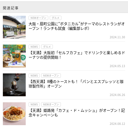
関連記事
NEWオープン
グルメ
大阪・扇町公園に“ボタニカル”がテーマのレストランがオ
ープン！ランチも試食（編集部レポ）
2024.11.30
NEWS
グルメ
【天満】大阪初「セルフカフェ」でドリンクと楽しめるド
ーナツの提供開始！
2024.05.13
NEWS
NEWオープン
【西天満】8種のトーストも！「パンとエスプレッソと珈
琲製作所」オープン
2024.06.26
NEWS
NEWオープン
【天満】姫路発「カフェ・ド・ムッシュ」がオープン！記
念キャンペーンも
2024.08.12