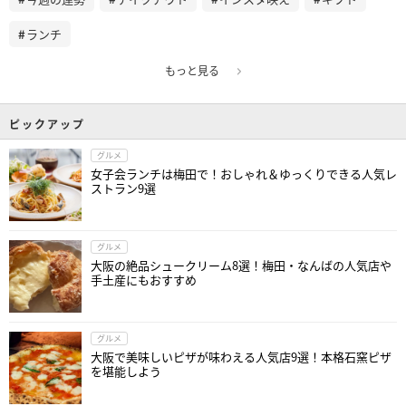
ランチ
もっと見る
ピックアップ
グルメ
女子会ランチは梅田で！おしゃれ＆ゆっくりできる人気レ
ストラン9選
グルメ
大阪の絶品シュークリーム8選！梅田・なんばの人気店や
手土産にもおすすめ
グルメ
大阪で美味しいピザが味わえる人気店9選！本格石窯ピザ
を堪能しよう