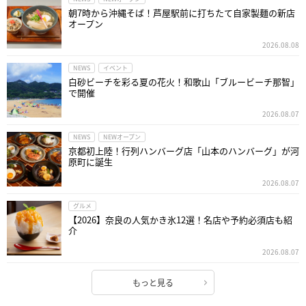
朝7時から沖縄そば！芦屋駅前に打ちたて自家製麺の新店
オープン
2026.08.08
NEWS
イベント
白砂ビーチを彩る夏の花火！和歌山「ブルービーチ那智」
で開催
2026.08.07
NEWS
NEWオープン
京都初上陸！行列ハンバーグ店「山本のハンバーグ」が河
原町に誕生
2026.08.07
グルメ
【2026】奈良の人気かき氷12選！名店や予約必須店も紹
介
2026.08.07
もっと見る