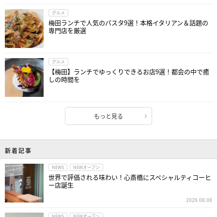
グルメ
梅田ランチで人気のパスタ9選！本格イタリアン＆話題の
専門店を厳選
グルメ
【梅田】ランチでゆっくりできるお店9選！都会の中で癒
しの時間を
もっと見る
新着記事
NEWS
NEWオープン
世界で評価される味わい！心斎橋にスペシャルティコーヒ
ー店誕生
2026.08.08
NEWS
NEWオープン