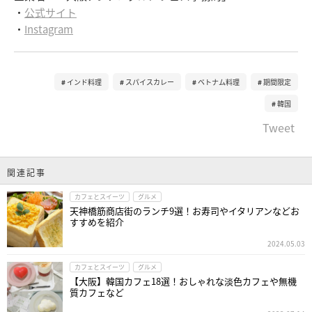
・
公式サイト
・
Instagram
インド料理
スパイスカレー
ベトナム料理
期間限定
韓国
Tweet
関連記事
カフェとスイーツ
グルメ
天神橋筋商店街のランチ9選！お寿司やイタリアンなどお
すすめを紹介
2024.05.03
カフェとスイーツ
グルメ
【大阪】韓国カフェ18選！おしゃれな淡色カフェや無機
質カフェなど