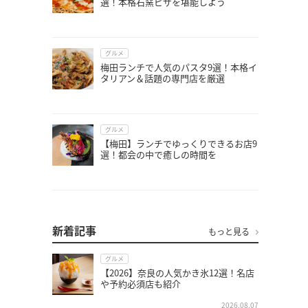
選！本格石窯ピザを堪能しよう
グルメ
梅田ランチで人気のパスタ9選！本格イ
タリアン＆話題の専門店を厳選
グルメ
【梅田】ランチでゆっくりできるお店9
選！都会の中で癒しの時間を
新着記事
もっと見る
グルメ
【2026】奈良の人気かき氷12選！名店
や予約必須店も紹介
2026.08.07