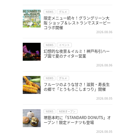
NEWS
グルメ
限定メニュー続々！グラングリーン大
阪 ショップ＆レストランでスヌーピー
コラボ開催
2026.08.06
NEWS
イベント
幻想的な夜景＆イルミ！神戸布引ハー
ブ園で夏のナイター営業
2026.08.06
NEWS
グルメ
フルーツのような甘さ！滋賀・寿長生
の郷で「とうもろこしまつり」開催
2026.08.05
NEWS
NEWオープン
堺筋本町に「STANDARD DONUTS」オ
ープン！限定ドーナツも登場
2026.08.05