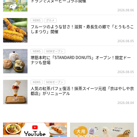
トランでスヌーピーコラボ開催
2026.08.06
NEWS
グルメ
フルーツのような甘さ！滋賀・寿長生の郷で「とうもろこ
しまつり」開催
2026.08.05
NEWS
NEWオープン
堺筋本町に「STANDARD DONUTS」オープン！限定ドー
ナツも登場
2026.08.05
NEWS
NEWオープン
人気の紅茶パフェ復活！抹茶スイーツ元祖「京はやしや京
都店」がリニューアル
2026.08.04