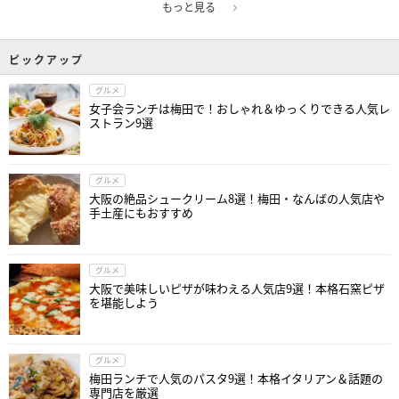
もっと見る
ピックアップ
グルメ
女子会ランチは梅田で！おしゃれ＆ゆっくりできる人気レ
ストラン9選
グルメ
大阪の絶品シュークリーム8選！梅田・なんばの人気店や
手土産にもおすすめ
グルメ
大阪で美味しいピザが味わえる人気店9選！本格石窯ピザ
を堪能しよう
グルメ
梅田ランチで人気のパスタ9選！本格イタリアン＆話題の
専門店を厳選