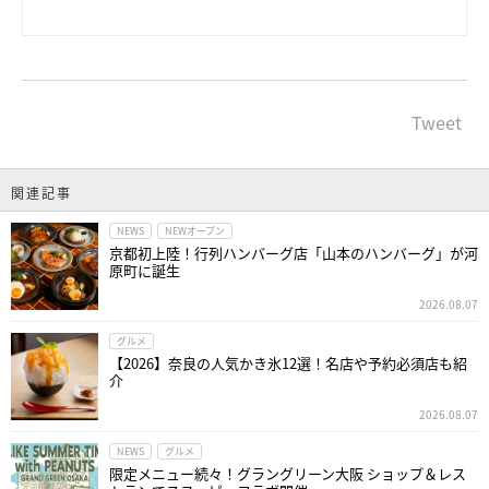
Tweet
関連記事
NEWS
NEWオープン
京都初上陸！行列ハンバーグ店「山本のハンバーグ」が河
原町に誕生
2026.08.07
グルメ
【2026】奈良の人気かき氷12選！名店や予約必須店も紹
介
2026.08.07
NEWS
グルメ
限定メニュー続々！グラングリーン大阪 ショップ＆レス