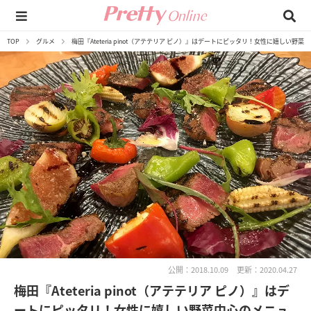
TOP
グルメ
梅田『Ateteria pinot（アテテリア ピノ）』はデートにピッタリ！女性に嬉しい野
公開：2018.10.09
更新：2020.04.27
梅田『Ateteria pinot（アテテリア ピノ）』はデ
ートにピッタリ！女性に嬉しい野菜中心のメニュ