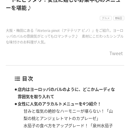
ーを堪能♪
グルメ
梅田
大阪・梅田にある『Ateteria pinot（アテテリア ピノ）』をご紹介。ヨーロ
ッパのバルの雰囲気がとってもロマンチック♪ 素材にこだわったシンプル
な味付けのお料理が人気。
Tweet
目次
店内はヨーロッパのバルのように、どこかムーディな
雰囲気を取り入れて
女性に人気のアラカルトメニューを4つ紹介！
甘みと塩気の絶妙なハーモニーが堪らない！「山
梨の桃とアンジェレトマトのカプレーゼ」
水茄子の食べ方をアップグレード！「泉州水茄子