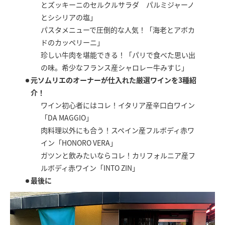
とズッキーニのセルクルサラダ パルミジャーノ
とシシリアの塩」
パスタメニューで圧倒的な人気！「海老とアボカ
ドのカッペリーニ」
珍しい牛肉を堪能できる！「パリで食べた思い出
の味。希少なフランス産シャロレー牛みすじ」
元ソムリエのオーナーが仕入れた厳選ワインを3種紹
介！
ワイン初心者にはコレ！イタリア産辛口白ワイン
「DA MAGGIO」
肉料理以外にも合う！スペイン産フルボディ赤ワ
イン「HONORO VERA」
ガツンと飲みたいならコレ！カリフォルニア産フ
ルボディ赤ワイン「INTO ZIN」
最後に