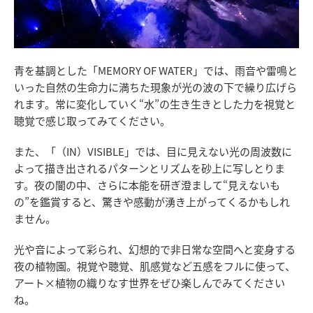
青を基調とした「MEMORY OF WATER」では、雨音や雷鳴と
いった自然の生命力に満ちた現象が光の波の下で繰り広げら
れます。常に変化していく“水”の生き生きとした力を視覚と
聴覚で感じ取ってみてください。
また、「（IN）VISIBLE」では、目に見えない光の周波数に
よって描き出されるパターンとリズムを砂上に写しとりま
す。夜の闇の中、さらに本能を研ぎ澄まして“見えないも
の”を鑑賞すると、驚きや感動が湧き上がってくるかもしれ
ません。
光や音によって彩られ、幻想的で非日常な空間へと変身する
夜の植物園。視覚や聴覚、肌感覚など五感をフルに使って、
アート×植物の織りなす世界をぜひ楽しんでみてください
ね。