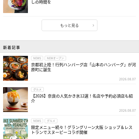
しの時間を
もっと見る
新着記事
NEWS
NEWオープン
京都初上陸！行列ハンバーグ店「山本のハンバーグ」が河
原町に誕生
2026.08.07
グルメ
【2026】奈良の人気かき氷12選！名店や予約必須店も紹
介
2026.08.07
NEWS
グルメ
限定メニュー続々！グラングリーン大阪 ショップ＆レス
トランでスヌーピーコラボ開催