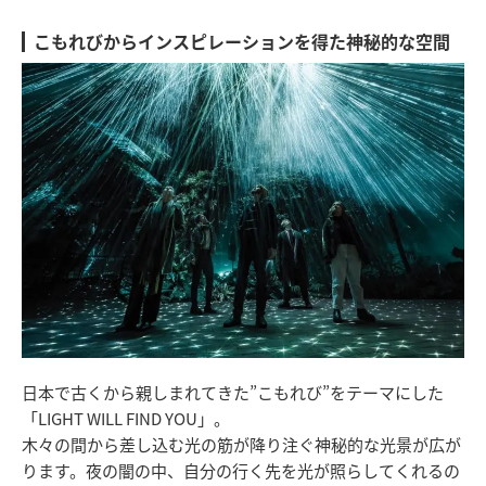
こもれびからインスピレーションを得た神秘的な空間
日本で古くから親しまれてきた”こもれび”をテーマにした
「LIGHT WILL FIND YOU」。
木々の間から差し込む光の筋が降り注ぐ神秘的な光景が広が
ります。夜の闇の中、自分の行く先を光が照らしてくれるの