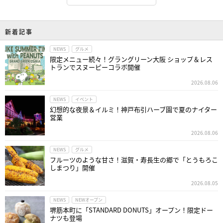
新着記事
NEWS
グルメ
限定メニュー続々！グラングリーン大阪 ショップ＆レス
トランでスヌーピーコラボ開催
2026.08.06
NEWS
イベント
幻想的な夜景＆イルミ！神戸布引ハーブ園で夏のナイター
営業
2026.08.06
NEWS
グルメ
フルーツのような甘さ！滋賀・寿長生の郷で「とうもろこ
しまつり」開催
2026.08.05
NEWS
NEWオープン
堺筋本町に「STANDARD DONUTS」オープン！限定ドー
ナツも登場