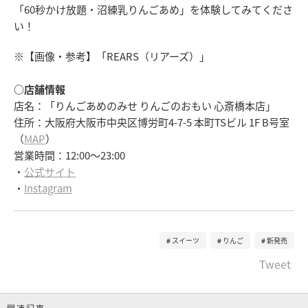
「60秒かけ放題・沼練乳りんごあめ」を体験してみてくださ
い！
※【画像・参考】「REARS（リアーズ）」
○店舗情報
店名：「りんごあめのみせ りんごのおもい 心斎橋本店」
住所：大阪府大阪市中央区博労町4-7-5 本町TSビル 1F B号室
（
MAP
）
営業時間：12:00～23:00
・
公式サイト
・
Instagram
スイーツ
りんご
新発売
Tweet