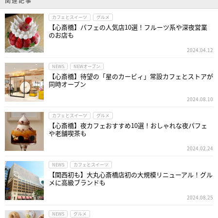
関連記事
カフェとスイーツ
グルメ
【心斎橋】パフェの人気店10選！フルーツ系や深夜営業
のお店も
2024.04.12
NEWS
NEWオープン
【心斎橋】待望の「星のカービィ」常設カフェとストアが
同時オープン
2024.08.10
カフェとスイーツ
グルメ
【心斎橋】夜カフェおすすめ10選！おしゃれな夜パフェ
や老舗喫茶も
2024.02.24
NEWS
カフェとスイーツ
【関西初も】大丸心斎橋店初の大規模リニューアル！グル
メに高級ブランドも
2024.08.25
NEWS
グルメ