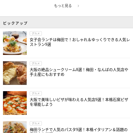
もっと見る
ピックアップ
グルメ
女子会ランチは梅田で！おしゃれ＆ゆっくりできる人気レ
ストラン9選
グルメ
大阪の絶品シュークリーム8選！梅田・なんばの人気店や
手土産にもおすすめ
グルメ
大阪で美味しいピザが味わえる人気店9選！本格石窯ピザ
を堪能しよう
グルメ
梅田ランチで人気のパスタ9選！本格イタリアン＆話題の