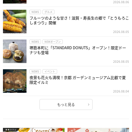
2026.08.06
NEWS
グルメ
フルーツのような甘さ！滋賀・寿長生の郷で「とうもろこ
しまつり」開催
2026.08.05
NEWS
NEWオープン
堺筋本町に「STANDARD DONUTS」オープン！限定ドー
ナツも登場
2026.08.05
NEWS
イベント
夜景も花火も満喫！京都 ガーデンミュージアム比叡で夏
限定イルミ
2026.08.04
もっと見る