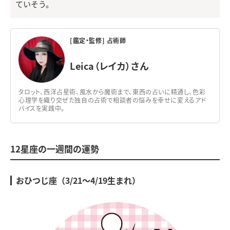
ていそう。
[鑑定・監修] 占術師
Leica（レイカ）さん
タロット、西洋占星術、風水から魔術まで、東西の占いに精通し、色彩
心理学を織り交ぜた独自の占術で相談者の悩みを幸せに変えるアド
バイスを実践中。
12星座の一週間の運勢
おひつじ座（3/21～4/19生まれ）