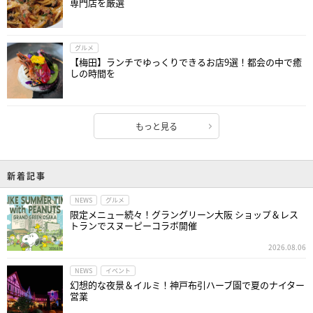
専門店を厳選
グルメ
【梅田】ランチでゆっくりできるお店9選！都会の中で癒
しの時間を
もっと見る
新着記事
NEWS
グルメ
限定メニュー続々！グラングリーン大阪 ショップ＆レス
トランでスヌーピーコラボ開催
2026.08.06
NEWS
イベント
幻想的な夜景＆イルミ！神戸布引ハーブ園で夏のナイター
営業