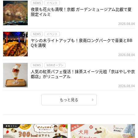
NEWS
イベント
夜景も花火も満喫！京都 ガーデンミュージアム比叡で夏
限定イルミ
2026.08.04
NEWS
イベント
ヤシの木ライトアップも！泉南ロングパークで音楽とBB
Qを満喫
2026.08.04
NEWS
NEWオープン
人気の紅茶パフェ復活！抹茶スイーツ元祖「京はやしや京
都店」がリニューアル
2026.08.04
もっと見る