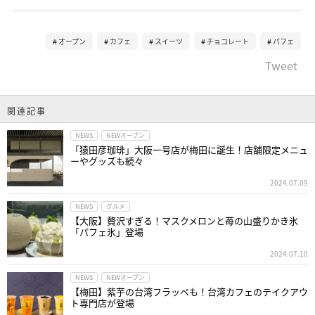
オープン
カフェ
スイーツ
チョコレート
パフェ
Tweet
関連記事
NEWS
NEWオープン
「猿田彦珈琲」大阪一号店が梅田に誕生！店舗限定メニュ
ーやグッズも続々
2024.07.09
NEWS
グルメ
【大阪】贅沢すぎる！マスクメロンと苺の山盛りかき氷
「パフェ氷」登場
2024.07.10
NEWS
NEWオープン
【梅田】紫芋の台湾フラッペも！台湾カフェのテイクアウ
ト専門店が登場