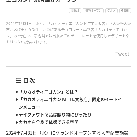
NEWS
NEWオープン
グルメ
梅田
2024年7月31日（水）、「カカオティエゴカン KITTE大阪店」（大阪府大阪
市北区梅田）が誕生！北浜にあるチョコレート専門店「カカオティエゴカ
ン」の2号店で、新店舗では出来たてのチョコレートを使用したデザートや
ドリンクが提供されます。
Tweet
目次
「カカオティエゴカン」とは？
「カカオティエゴカン KITTE大阪店」限定のイートイ
ンメニュー
テイクアウト商品は贈り物にぴったり
カカオを全身で体感できる空間
2024年7月31日（水）にグランドオープンする大型商業施設