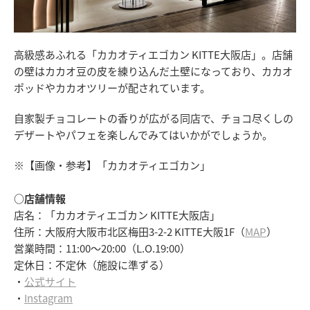
高級感あふれる「カカオティエゴカン KITTE大阪店」。店舗
の壁はカカオ豆の皮を練り込んだ土壁になっており、カカオ
ポッドやカカオツリーが配されています。
自家製チョコレートの香りが広がる同店で、チョコ尽くしの
デザートやパフェを楽しんでみてはいかがでしょうか。
※【画像・参考】「カカオティエゴカン」
○店舗情報
店名：「カカオティエゴカン KITTE大阪店」
住所：大阪府大阪市北区梅田3-2-2 KITTE大阪1F（
MAP
）
営業時間：11:00～20:00（L.O.19:00）
定休日：不定休（施設に準ずる）
・
公式サイト
・
Instagram