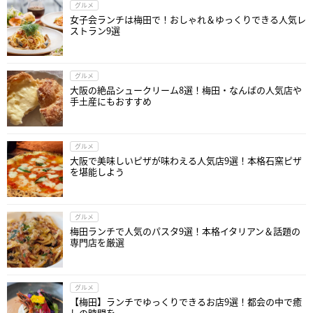
グルメ
女子会ランチは梅田で！おしゃれ＆ゆっくりできる人気レ
ストラン9選
グルメ
大阪の絶品シュークリーム8選！梅田・なんばの人気店や
手土産にもおすすめ
グルメ
大阪で美味しいピザが味わえる人気店9選！本格石窯ピザ
を堪能しよう
グルメ
梅田ランチで人気のパスタ9選！本格イタリアン＆話題の
専門店を厳選
グルメ
【梅田】ランチでゆっくりできるお店9選！都会の中で癒
しの時間を