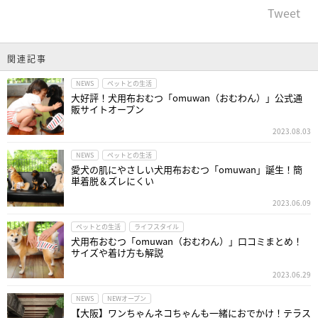
Tweet
関連記事
NEWS
ペットとの生活
大好評！犬用布おむつ「omuwan（おむわん）」公式通
販サイトオープン
2023.08.03
NEWS
ペットとの生活
愛犬の肌にやさしい犬用布おむつ「omuwan」誕生！簡
単着脱＆ズレにくい
2023.06.09
ペットとの生活
ライフスタイル
犬用布おむつ「omuwan（おむわん）」口コミまとめ！
サイズや着け方も解説
2023.06.29
NEWS
NEWオープン
【大阪】ワンちゃんネコちゃんも一緒におでかけ！テラス