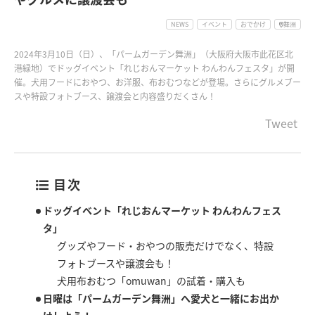
NEWS
イベント
おでかけ
舞洲
2024年3月10日（日）、「パームガーデン舞洲」（大阪府大阪市此花区北
港緑地）でドッグイベント「れじおんマーケット わんわんフェスタ」が開
催。犬用フードにおやつ、お洋服、布おむつなどが登場。さらにグルメブー
スや特設フォトブース、譲渡会と内容盛りだくさん！
Tweet
目次
ドッグイベント「れじおんマーケット わんわんフェス
タ」
グッズやフード・おやつの販売だけでなく、特設
フォトブースや譲渡会も！
犬用布おむつ「omuwan」の試着・購入も
日曜は「パームガーデン舞洲」へ愛犬と一緒にお出か