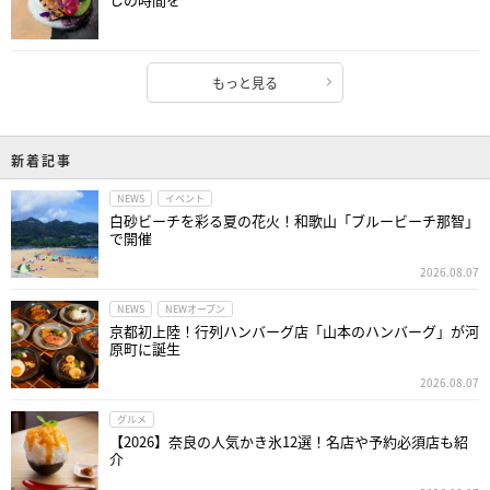
もっと見る
新着記事
NEWS
イベント
白砂ビーチを彩る夏の花火！和歌山「ブルービーチ那智」
で開催
2026.08.07
NEWS
NEWオープン
京都初上陸！行列ハンバーグ店「山本のハンバーグ」が河
原町に誕生
2026.08.07
グルメ
【2026】奈良の人気かき氷12選！名店や予約必須店も紹
介