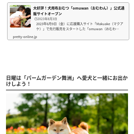
大好評！犬用布おむつ「omuwan（おむわん）」公式通
販サイトオープン
🕒️2023年8月3日
2023年6月9日（金）に応援購入サイト「Makuake（マクア
ケ）」で先行販売をスタートした「omuwan（おむわ
ん）」。1年以上を費やしてPrettyOnline編集部が開発し
た、純日本製の犬用布おむつです。本記事では、
「omuwan（おむわん）」の詳しいサイズや犬種別の着用
イメ...
日曜は「パームガーデン舞洲」へ愛犬と一緒にお出か
けしよう！