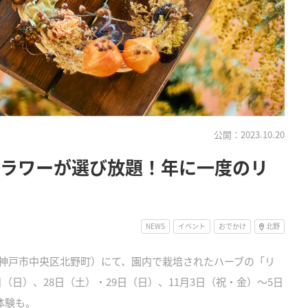
公開：2023.10.20
フラワーが選び放題！年に一度のリ
NEWS
イベント
おでかけ
北野
神戸市中央区北野町）にて、園内で栽培されたハーブの「リ
2日（日）、28日（土）・29日（日）、11月3日（祝・金）～5日
体験も。