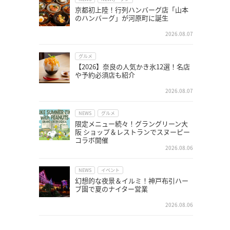
京都初上陸！行列ハンバーグ店「山本
のハンバーグ」が河原町に誕生
2026.08.07
グルメ
【2026】奈良の人気かき氷12選！名店
や予約必須店も紹介
2026.08.07
NEWS
グルメ
限定メニュー続々！グラングリーン大
阪 ショップ＆レストランでスヌーピー
コラボ開催
2026.08.06
NEWS
イベント
幻想的な夜景＆イルミ！神戸布引ハー
ブ園で夏のナイター営業
2026.08.06