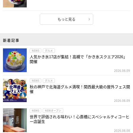
もっと見る
新着記事
NEWS
グルメ
人気かき氷17店が集結！高槻で「かき氷スクエア2026」
開催
2026.08.09
NEWS
グルメ
秋の神戸で北海道グルメ満喫！関西最大級の屋外フェス開
催
2026.08.09
NEWS
NEWオープン
世界で評価される味わい！心斎橋にスペシャルティコーヒ
ー店誕生
2026.08.08