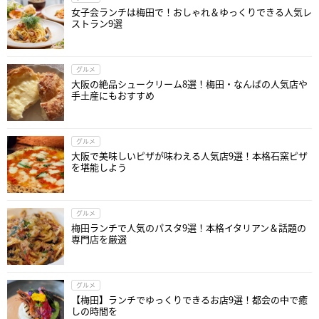
女子会ランチは梅田で！おしゃれ＆ゆっくりできる人気レ
ストラン9選
グルメ
大阪の絶品シュークリーム8選！梅田・なんばの人気店や
手土産にもおすすめ
グルメ
大阪で美味しいピザが味わえる人気店9選！本格石窯ピザ
を堪能しよう
グルメ
梅田ランチで人気のパスタ9選！本格イタリアン＆話題の
専門店を厳選
グルメ
【梅田】ランチでゆっくりできるお店9選！都会の中で癒
しの時間を