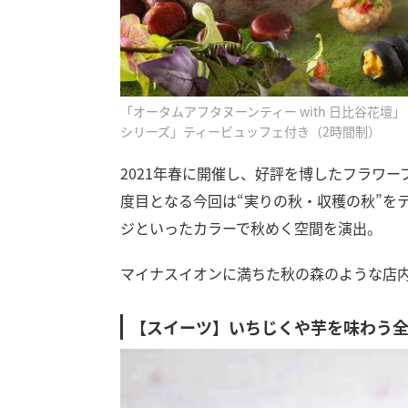
「オータムアフタヌーンティー with 日比谷花壇」
シリーズ」ティービュッフェ付き（2時間制）
2021年春に開催し、好評を博したフラワ
度目となる今回は“実りの秋・収穫の秋”を
ジといったカラーで秋めく空間を演出。
マイナスイオンに満ちた秋の森のような店
【スイーツ】いちじくや芋を味わう全