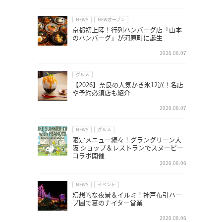
NEWS
NEWオープン
京都初上陸！行列ハンバーグ店「山本
のハンバーグ」が河原町に誕生
2026.08.07
グルメ
【2026】奈良の人気かき氷12選！名店
や予約必須店も紹介
2026.08.07
NEWS
グルメ
限定メニュー続々！グラングリーン大
阪 ショップ＆レストランでスヌーピー
コラボ開催
2026.08.06
NEWS
イベント
幻想的な夜景＆イルミ！神戸布引ハー
ブ園で夏のナイター営業
2026.08.06