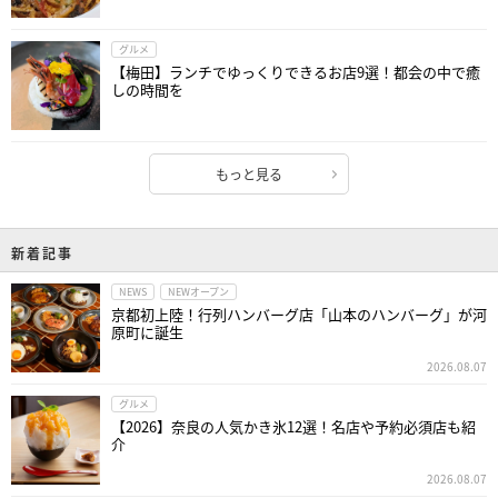
グルメ
【梅田】ランチでゆっくりできるお店9選！都会の中で癒
しの時間を
もっと見る
新着記事
NEWS
NEWオープン
京都初上陸！行列ハンバーグ店「山本のハンバーグ」が河
原町に誕生
2026.08.07
グルメ
【2026】奈良の人気かき氷12選！名店や予約必須店も紹
介
2026.08.07