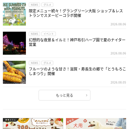
NEWS
グルメ
限定メニュー続々！グラングリーン大阪 ショップ＆レス
トランでスヌーピーコラボ開催
2026.08.06
NEWS
イベント
幻想的な夜景＆イルミ！神戸布引ハーブ園で夏のナイター
営業
2026.08.06
NEWS
グルメ
フルーツのような甘さ！滋賀・寿長生の郷で「とうもろこ
しまつり」開催
2026.08.05
もっと見る