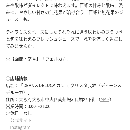
みや酸味がダイレクトに味わえます。巨峰の甘みと酸味、渋
みに、やさしい甘さの無花果が溶け合う「巨峰と無花果のジ
ュース」も。
ティラミスをベースにしたそれぞれに違う味わいのフラッペ
と旬を味わえるフレッシュジュースで、残暑を涼しく過ごし
てみませんか。
※【画像・参考】「ウェルカム」
○店舗情報
店名：「DEAN＆DELUCA カフェ クリスタ長堀（ディーン＆
デルーカ）」
住所：大阪府大阪市中央区南船場3 長堀地下街（
MAP
）
営業時間：8:00～21:00
定休日：なし
・
公式サイト
・
Instagram