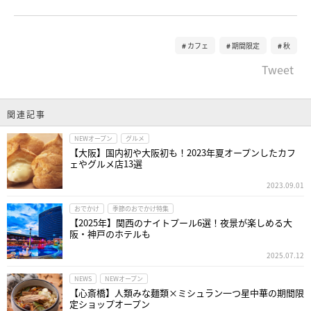
カフェ
期間限定
秋
Tweet
関連記事
NEWオープン
グルメ
【大阪】国内初や大阪初も！2023年夏オープンしたカフ
ェやグルメ店13選
2023.09.01
おでかけ
季節のおでかけ特集
【2025年】関西のナイトプール6選！夜景が楽しめる大
阪・神戸のホテルも
2025.07.12
NEWS
NEWオープン
【心斎橋】人類みな麺類×ミシュラン一つ星中華の期間限
定ショップオープン