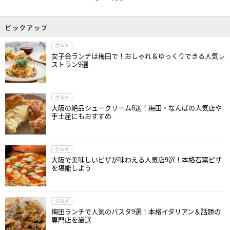
ピックアップ
グルメ
女子会ランチは梅田で！おしゃれ＆ゆっくりできる人気レ
ストラン9選
グルメ
大阪の絶品シュークリーム8選！梅田・なんばの人気店や
手土産にもおすすめ
グルメ
大阪で美味しいピザが味わえる人気店9選！本格石窯ピザ
を堪能しよう
グルメ
梅田ランチで人気のパスタ9選！本格イタリアン＆話題の
専門店を厳選