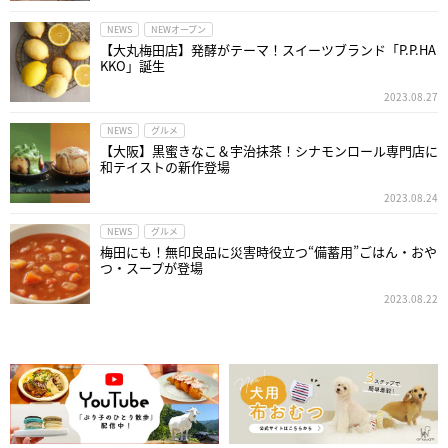
NEWS
NEWオープン
【大丸梅田店】発酵がテーマ！スイーツブランド「P.P.HA
KKO」誕生
2023.08.27
NEWS
グルメ
【大阪】黒蜜きなこ＆宇治抹茶！シナモンロール専門店に
和テイストの新作登場
2023.08.24
NEWS
グルメ
梅田にも！無印良品に災害時役立つ“備蓄用”ごはん・おや
つ・スープが登場
2023.08.22