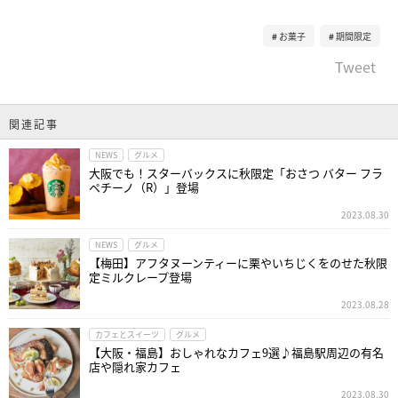
お菓子
期間限定
Tweet
関連記事
NEWS
グルメ
大阪でも！スターバックスに秋限定「おさつ バター フラ
ペチーノ（R）」登場
2023.08.30
NEWS
グルメ
【梅田】アフタヌーンティーに栗やいちじくをのせた秋限
定ミルクレープ登場
2023.08.28
カフェとスイーツ
グルメ
【大阪・福島】おしゃれなカフェ9選♪福島駅周辺の有名
店や隠れ家カフェ
2023.08.30