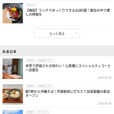
グルメ
【梅田】ランチでゆっくりできるお店9選！都会の中で癒
しの時間を
もっと見る
新着記事
NEWS
NEWオープン
世界で評価される味わい！心斎橋にスペシャルティコーヒ
ー店誕生
2026.08.08
NEWS
NEWオープン
朝7時から沖縄そば！芦屋駅前に打ちたて自家製麺の新店
オープン
2026.08.08
NEWS
イベント