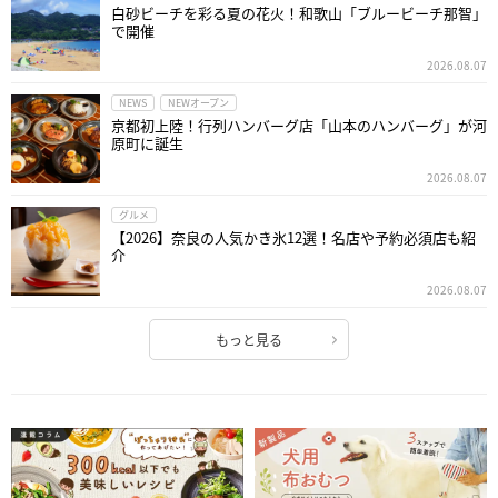
白砂ビーチを彩る夏の花火！和歌山「ブルービーチ那智」
で開催
2026.08.07
NEWS
NEWオープン
京都初上陸！行列ハンバーグ店「山本のハンバーグ」が河
原町に誕生
2026.08.07
グルメ
【2026】奈良の人気かき氷12選！名店や予約必須店も紹
介
2026.08.07
もっと見る