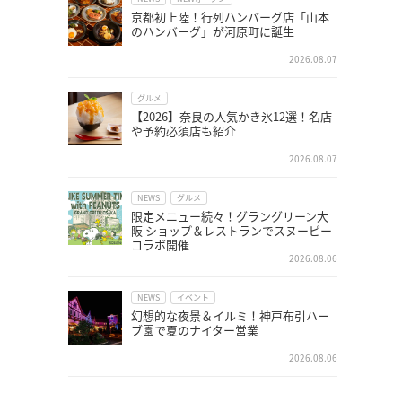
京都初上陸！行列ハンバーグ店「山本
のハンバーグ」が河原町に誕生
2026.08.07
グルメ
【2026】奈良の人気かき氷12選！名店
や予約必須店も紹介
2026.08.07
NEWS
グルメ
限定メニュー続々！グラングリーン大
阪 ショップ＆レストランでスヌーピー
コラボ開催
2026.08.06
NEWS
イベント
幻想的な夜景＆イルミ！神戸布引ハー
ブ園で夏のナイター営業
2026.08.06