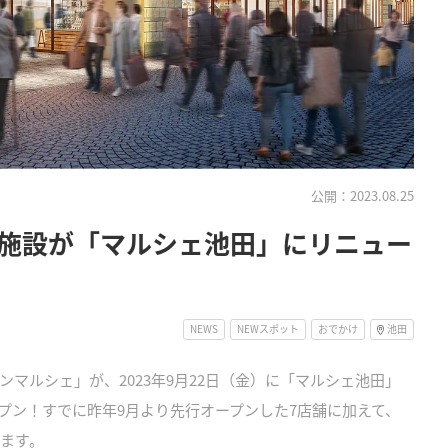
公開：2023.08.25
施設が「マルシェ池田」にリニュー
NEWS
NEWスポット
おでかけ
池田
マルシェ」が、2023年9月22日（金）に「マルシェ池田」
プン！すでに昨年9月より先行オープンした7店舗に加えて、
します。