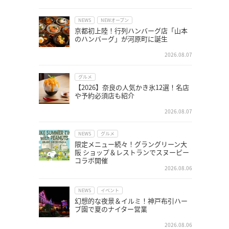
NEWS
NEWオープン
京都初上陸！行列ハンバーグ店「山本
のハンバーグ」が河原町に誕生
2026.08.07
グルメ
【2026】奈良の人気かき氷12選！名店
や予約必須店も紹介
2026.08.07
NEWS
グルメ
限定メニュー続々！グラングリーン大
阪 ショップ＆レストランでスヌーピー
コラボ開催
2026.08.06
NEWS
イベント
幻想的な夜景＆イルミ！神戸布引ハー
ブ園で夏のナイター営業
2026.08.06