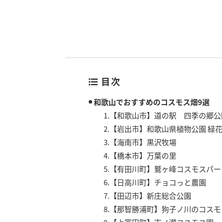
目次
和歌山でおすすめのコスモス畑9選
1.【和歌山市】道の駅 四季の郷公
2.【岩出市】和歌山県植物公園 緑
3.【海南市】黒沢牧場
4.【橋本市】万葉の里
5.【有田川町】鷲ヶ峰コスモスパー
6.【日高川町】チョコっと農園
7.【田辺市】新庄総合公園
8.【那智勝浦町】狗子ノ川のコスモ