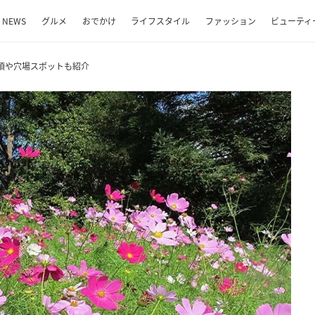
NEWS
グルメ
おでかけ
ライフスタイル
ファッション
ビューティ
見頃や穴場スポットも紹介