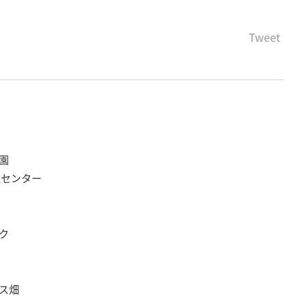
Tweet
園
花センター
ク
ス畑